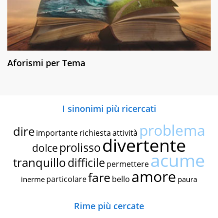
Aforismi per Tema
I sinonimi più ricercati
problema
dire
importante
richiesta
attività
divertente
prolisso
dolce
acume
tranquillo
difficile
permettere
amore
fare
particolare
bello
inerme
paura
Rime più cercate