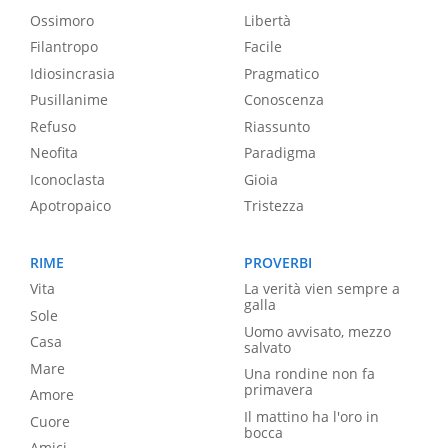
Ossimoro
Libertà
Filantropo
Facile
Idiosincrasia
Pragmatico
Pusillanime
Conoscenza
Refuso
Riassunto
Neofita
Paradigma
Iconoclasta
Gioia
Apotropaico
Tristezza
RIME
PROVERBI
Vita
La verità vien sempre a
galla
Sole
Uomo avvisato, mezzo
Casa
salvato
Mare
Una rondine non fa
primavera
Amore
Il mattino ha l'oro in
Cuore
bocca
Amici