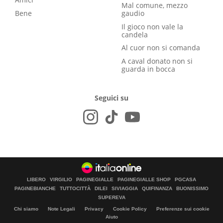
Mal comune, mezzo
Bene
gaudio
Il gioco non vale la
candela
Al cuor non si comanda
A caval donato non si
guarda in bocca
Seguici su
LIBERO
VIRGILIO
PAGINEGIALLE
PAGINEGIALLE SHOP
PGCASA
PAGINEBIANCHE
TUTTOCITTÀ
DILEI
SIVIAGGIA
QUIFINANZA
BUONISSIMO
SUPEREVA
Chi siamo
Note Legali
Privacy
Cookie Policy
Preferenze sui cookie
Aiuto