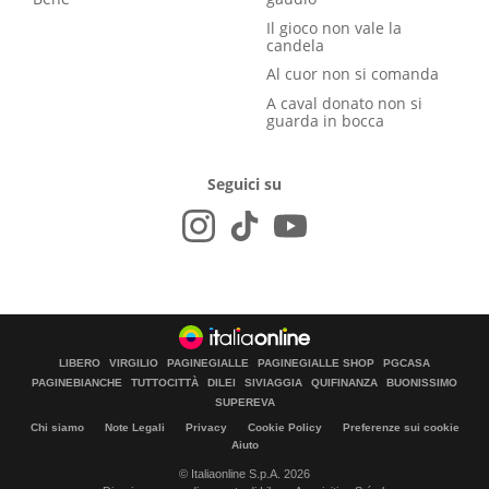
Il gioco non vale la
candela
Al cuor non si comanda
A caval donato non si
guarda in bocca
Seguici su
LIBERO
VIRGILIO
PAGINEGIALLE
PAGINEGIALLE SHOP
PGCASA
PAGINEBIANCHE
TUTTOCITTÀ
DILEI
SIVIAGGIA
QUIFINANZA
BUONISSIMO
SUPEREVA
Chi siamo
Note Legali
Privacy
Cookie Policy
Preferenze sui cookie
Aiuto
© Italiaonline S.p.A. 2026