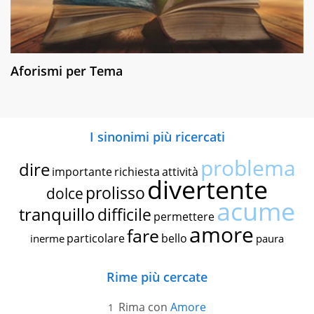
Aforismi per Tema
I sinonimi più ricercati
problema
dire
importante
richiesta
attività
divertente
prolisso
dolce
acume
tranquillo
difficile
permettere
amore
fare
particolare
bello
inerme
paura
Rime più cercate
Rima con
Amore