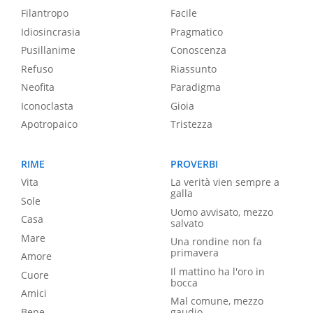
Filantropo
Facile
Idiosincrasia
Pragmatico
Pusillanime
Conoscenza
Refuso
Riassunto
Neofita
Paradigma
Iconoclasta
Gioia
Apotropaico
Tristezza
RIME
PROVERBI
Vita
La verità vien sempre a
galla
Sole
Uomo avvisato, mezzo
Casa
salvato
Mare
Una rondine non fa
primavera
Amore
Il mattino ha l'oro in
Cuore
bocca
Amici
Mal comune, mezzo
Bene
gaudio