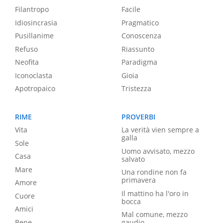
Filantropo
Facile
Idiosincrasia
Pragmatico
Pusillanime
Conoscenza
Refuso
Riassunto
Neofita
Paradigma
Iconoclasta
Gioia
Apotropaico
Tristezza
RIME
PROVERBI
Vita
La verità vien sempre a
galla
Sole
Uomo avvisato, mezzo
Casa
salvato
Mare
Una rondine non fa
primavera
Amore
Il mattino ha l'oro in
Cuore
bocca
Amici
Mal comune, mezzo
Bene
gaudio