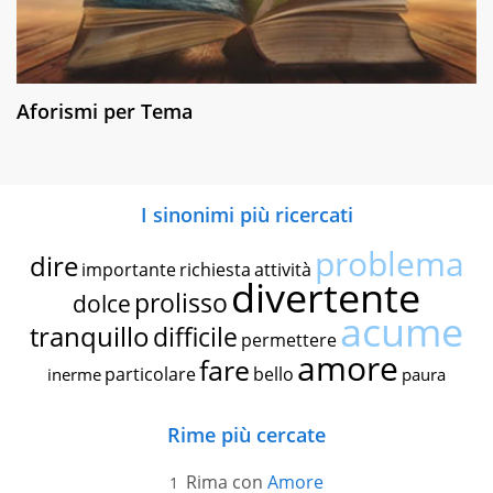
Aforismi per Tema
I sinonimi più ricercati
problema
dire
importante
richiesta
attività
divertente
prolisso
dolce
acume
tranquillo
difficile
permettere
amore
fare
particolare
bello
inerme
paura
Rime più cercate
Rima con
Amore