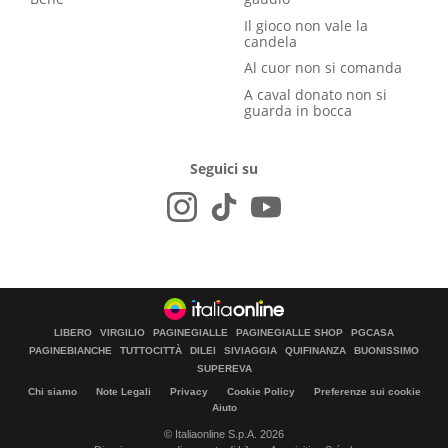
Il gioco non vale la
candela
Al cuor non si comanda
A caval donato non si
guarda in bocca
Seguici su
LIBERO
VIRGILIO
PAGINEGIALLE
PAGINEGIALLE SHOP
PGCASA
PAGINEBIANCHE
TUTTOCITTÀ
DILEI
SIVIAGGIA
QUIFINANZA
BUONISSIMO
SUPEREVA
Chi siamo
Note Legali
Privacy
Cookie Policy
Preferenze sui cookie
Aiuto
© Italiaonline S.p.A. 2026