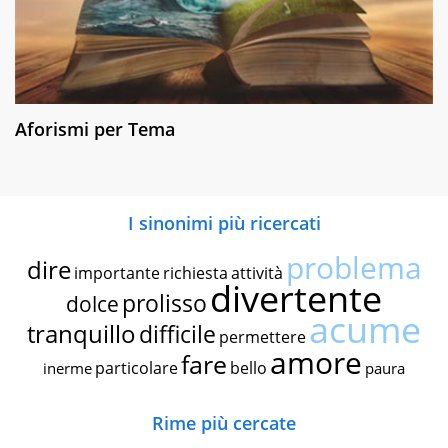
Aforismi per Tema
I sinonimi più ricercati
problema
dire
importante
richiesta
attività
divertente
prolisso
dolce
acume
tranquillo
difficile
permettere
amore
fare
particolare
bello
inerme
paura
Rime più cercate