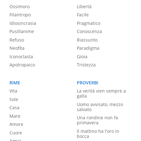
Ossimoro
Libertà
Filantropo
Facile
Idiosincrasia
Pragmatico
Pusillanime
Conoscenza
Refuso
Riassunto
Neofita
Paradigma
Iconoclasta
Gioia
Apotropaico
Tristezza
RIME
PROVERBI
Vita
La verità vien sempre a
galla
Sole
Uomo avvisato, mezzo
Casa
salvato
Mare
Una rondine non fa
primavera
Amore
Il mattino ha l'oro in
Cuore
bocca
Amici