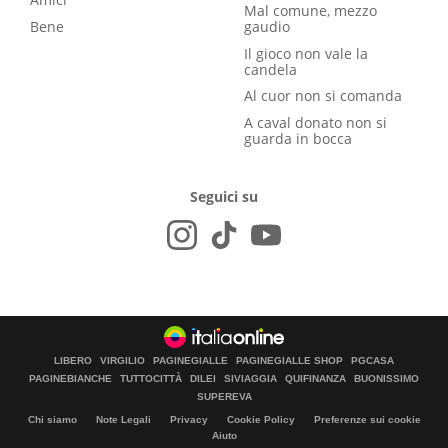
Mal comune, mezzo
Bene
gaudio
Il gioco non vale la
candela
Al cuor non si comanda
A caval donato non si
guarda in bocca
Seguici su
LIBERO
VIRGILIO
PAGINEGIALLE
PAGINEGIALLE SHOP
PGCASA
PAGINEBIANCHE
TUTTOCITTÀ
DILEI
SIVIAGGIA
QUIFINANZA
BUONISSIMO
SUPEREVA
Chi siamo
Note Legali
Privacy
Cookie Policy
Preferenze sui cookie
Aiuto