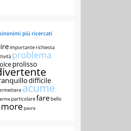
 sinonimi più ricercati
ire
importante
richiesta
problema
tività
prolisso
olce
divertente
ranquillo
difficile
acume
ermettere
fare
particolare
bello
nerme
amore
paura