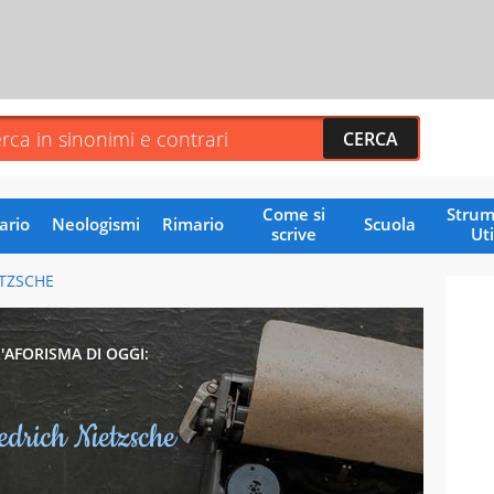
Come si
Strum
ario
Neologismi
Rimario
Scuola
scrive
Uti
ETZSCHE
L'AFORISMA DI OGGI:
edrich Nietzsche