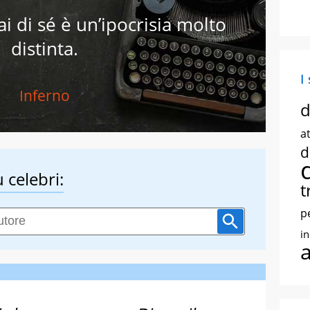
i di sé è un’ipocrisia molto
distinta.
I
Inferno
d
at
d
 celebri:
t
p
i