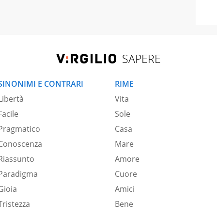
SAPERE
SINONIMI E CONTRARI
RIME
Libertà
Vita
Facile
Sole
Pragmatico
Casa
Conoscenza
Mare
Riassunto
Amore
Paradigma
Cuore
Gioia
Amici
Tristezza
Bene