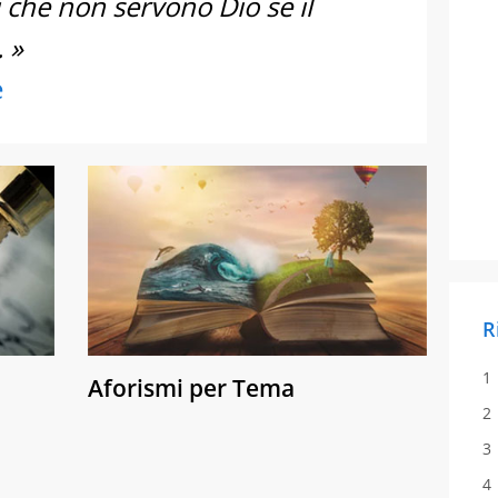
i che non servono Dio se il
. »
e
R
Aforismi per Tema