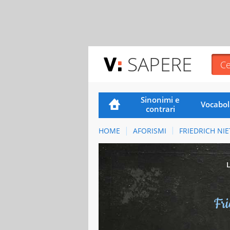
SAPERE
Sinonimi e
Vocabol
contrari
HOME
AFORISMI
FRIEDRICH NI
Fri