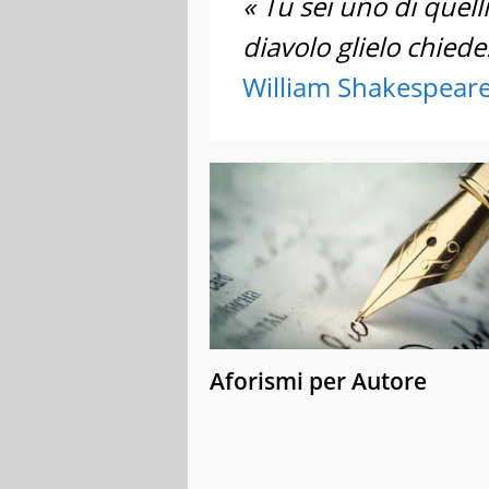
« Tu sei uno di quell
diavolo glielo chiede
William Shakespear
Aforismi per Autore