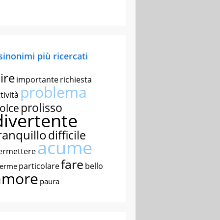
 sinonimi più ricercati
ire
importante
richiesta
problema
tività
prolisso
olce
divertente
ranquillo
difficile
acume
ermettere
fare
particolare
bello
nerme
amore
paura