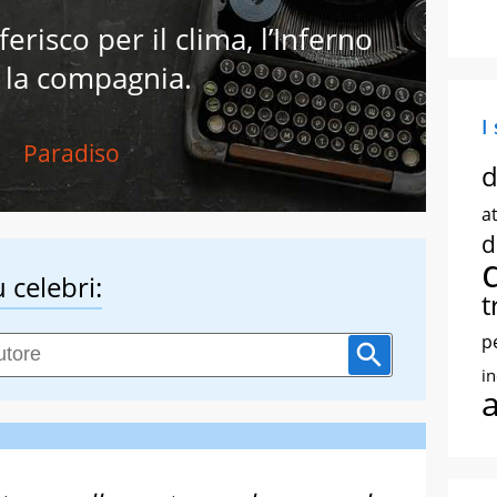
ferisco per il clima, l’Inferno
 la compagnia.
I
Paradiso
d
at
d
 celebri:
t
p
i