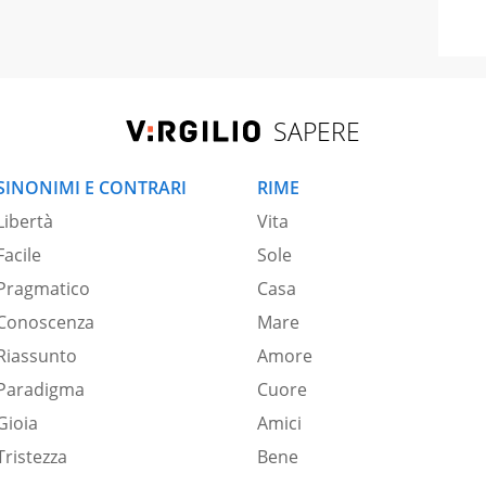
SAPERE
SINONIMI E CONTRARI
RIME
Libertà
Vita
Facile
Sole
Pragmatico
Casa
Conoscenza
Mare
Riassunto
Amore
Paradigma
Cuore
Gioia
Amici
Tristezza
Bene