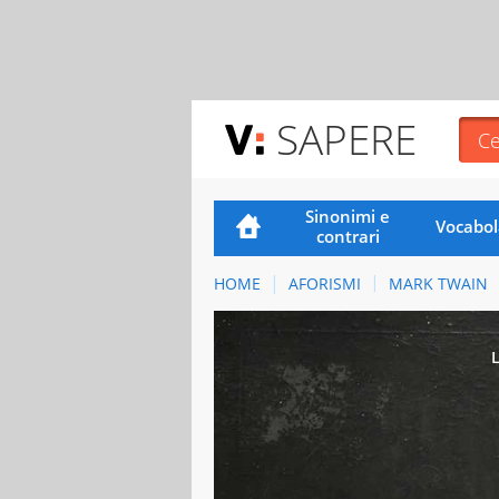
SAPERE
Sinonimi e
Vocabol
contrari
HOME
AFORISMI
MARK TWAIN