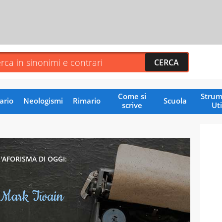
Come si
Strum
ario
Neologismi
Rimario
Scuola
scrive
Uti
L'AFORISMA DI OGGI:
Mark Twain