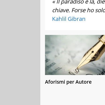
« Il paradiso è là, d
chiave. Forse ho sol
Kahlil Gibran
Aforismi per Autore