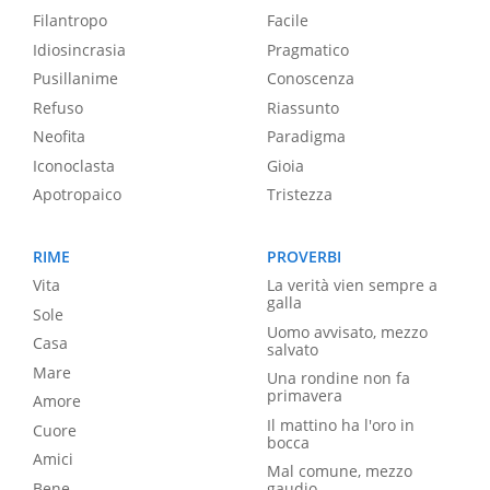
Filantropo
Facile
Idiosincrasia
Pragmatico
Pusillanime
Conoscenza
Refuso
Riassunto
Neofita
Paradigma
Iconoclasta
Gioia
Apotropaico
Tristezza
RIME
PROVERBI
Vita
La verità vien sempre a
galla
Sole
Uomo avvisato, mezzo
Casa
salvato
Mare
Una rondine non fa
primavera
Amore
Il mattino ha l'oro in
Cuore
bocca
Amici
Mal comune, mezzo
Bene
gaudio