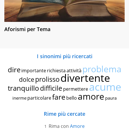
Aforismi per Tema
I sinonimi più ricercati
problema
dire
importante
richiesta
attività
divertente
prolisso
dolce
acume
tranquillo
difficile
permettere
amore
fare
particolare
bello
inerme
paura
Rime più cercate
Rima con
Amore