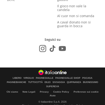
Il gioco non vale la
candela
Al cuor non si comanda
A caval donato non si
guarda in bocca
Seguici su
LIBERO
VIRGILIO
PAGINEGIALLE
PAGINEGIALLE SHOP
PGCASA
PAGINEBIANCHE
TUTTOCITTÀ
DILEI
SIVIAGGIA
QUIFINANZA
BUONISSIMO
SUPEREVA
Chi siamo
Note Legali
Privacy
Cookie Policy
Preferenze sui cookie
Aiuto
© Italiaonline S.p.A. 2026