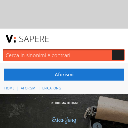
SAPERE
HOME
AFORISMI
ERICA JONG
L'AFORISMA DI OGGI:
Erica Jong