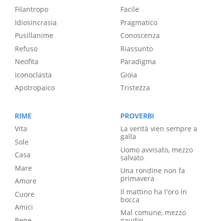
Filantropo
Facile
Idiosincrasia
Pragmatico
Pusillanime
Conoscenza
Refuso
Riassunto
Neofita
Paradigma
Iconoclasta
Gioia
Apotropaico
Tristezza
RIME
PROVERBI
Vita
La verità vien sempre a
galla
Sole
Uomo avvisato, mezzo
Casa
salvato
Mare
Una rondine non fa
primavera
Amore
Il mattino ha l'oro in
Cuore
bocca
Amici
Mal comune, mezzo
Bene
gaudio