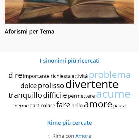
Aforismi per Tema
I sinonimi più ricercati
problema
dire
importante
richiesta
attività
divertente
prolisso
dolce
acume
tranquillo
difficile
permettere
amore
fare
particolare
bello
inerme
paura
Rime più cercate
Rima con
Amore