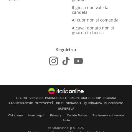
Il gioco non vale la
candela
Al cuor non si comanda
A caval donato non si
guarda in bocca
Seguici su
LIBERO
VIRGILIO
PAGINEGIALLE
PAGINEGIALLE SHOP
PGCASA
PAGINEBIANCHE
TUTTOCITTÀ
DILEI
SIVIAGGIA
QUIFINANZA
BUONISSIMO
SUPEREVA
Chi siamo
Note Legali
Privacy
Cookie Policy
Preferenze sui cookie
Aiuto
© Italiaonline S.p.A. 2026