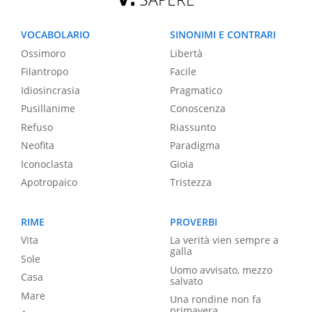
VOCABOLARIO
SINONIMI E CONTRARI
Ossimoro
Libertà
Filantropo
Facile
Idiosincrasia
Pragmatico
Pusillanime
Conoscenza
Refuso
Riassunto
Neofita
Paradigma
Iconoclasta
Gioia
Apotropaico
Tristezza
RIME
PROVERBI
Vita
La verità vien sempre a
galla
Sole
Uomo avvisato, mezzo
Casa
salvato
Mare
Una rondine non fa
primavera