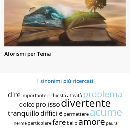
Aforismi per Tema
I sinonimi più ricercati
problema
dire
importante
richiesta
attività
divertente
prolisso
dolce
acume
tranquillo
difficile
permettere
amore
fare
particolare
bello
inerme
paura