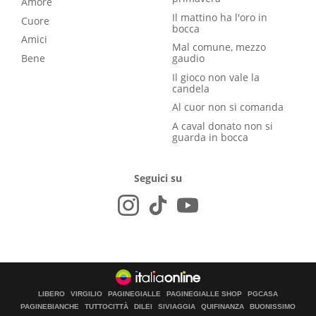
Amore
Il mattino ha l'oro in
Cuore
bocca
Amici
Mal comune, mezzo
Bene
gaudio
Il gioco non vale la
candela
Al cuor non si comanda
A caval donato non si
guarda in bocca
Seguici su
LIBERO
VIRGILIO
PAGINEGIALLE
PAGINEGIALLE SHOP
PGCASA
PAGINEBIANCHE
TUTTOCITTÀ
DILEI
SIVIAGGIA
QUIFINANZA
BUONISSIMO