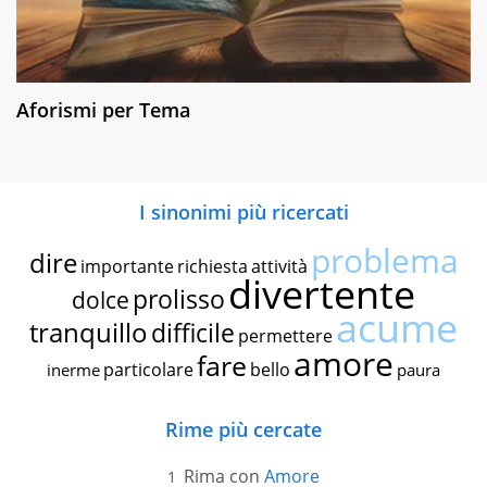
Aforismi per Tema
I sinonimi più ricercati
problema
dire
importante
richiesta
attività
divertente
prolisso
dolce
acume
tranquillo
difficile
permettere
amore
fare
particolare
bello
inerme
paura
Rime più cercate
Rima con
Amore