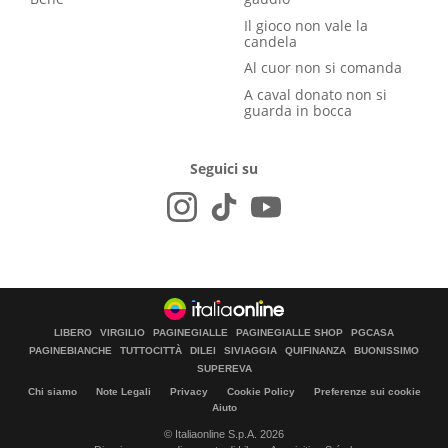
Il gioco non vale la
candela
Al cuor non si comanda
A caval donato non si
guarda in bocca
Seguici su
LIBERO
VIRGILIO
PAGINEGIALLE
PAGINEGIALLE SHOP
PGCASA
PAGINEBIANCHE
TUTTOCITTÀ
DILEI
SIVIAGGIA
QUIFINANZA
BUONISSIMO
SUPEREVA
Chi siamo
Note Legali
Privacy
Cookie Policy
Preferenze sui cookie
Aiuto
© Italiaonline S.p.A. 2026