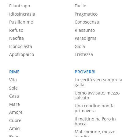
Filantropo
Facile
Idiosincrasia
Pragmatico
Pusillanime
Conoscenza
Refuso
Riassunto
Neofita
Paradigma
Iconoclasta
Gioia
Apotropaico
Tristezza
RIME
PROVERBI
Vita
La verità vien sempre a
galla
Sole
Uomo avvisato, mezzo
Casa
salvato
Mare
Una rondine non fa
primavera
Amore
Il mattino ha l'oro in
Cuore
bocca
Amici
Mal comune, mezzo
Bene
gaudio