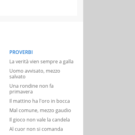
PROVERBI
La verità vien sempre a galla
Uomo avvisato, mezzo
salvato
Una rondine non fa
primavera
Il mattino ha l'oro in bocca
Mal comune, mezzo gaudio
Il gioco non vale la candela
Al cuor non si comanda