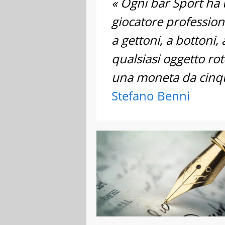
« Ogni bar Sport ha
giocatore professioni
a gettoni, a bottoni, 
qualsiasi oggetto r
una moneta da cinqua
Stefano Benni