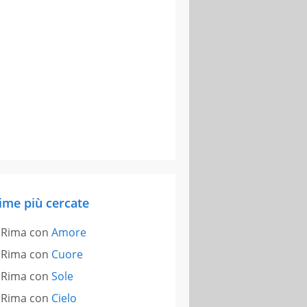
ime più cercate
Rima con
Amore
Rima con
Cuore
Rima con
Sole
Rima con
Cielo