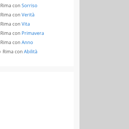
Rima con
Sorriso
Rima con
Verità
Rima con
Vita
Rima con
Primavera
Rima con
Anno
Rima con
Abilità