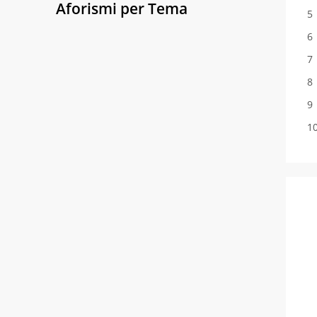
Aforismi per Tema