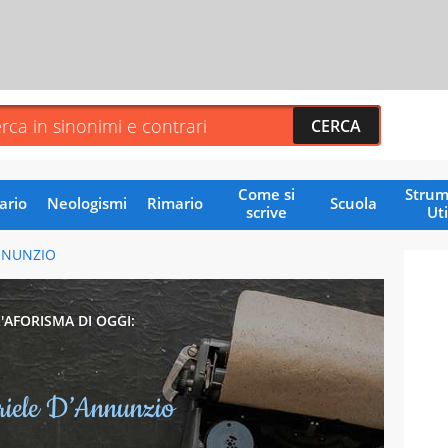
Come si
Strum
ario
Neologismi
Rimario
Scuola
scrive
Uti
NNUNZIO
L'AFORISMA DI OGGI:
iele D’Annunzio