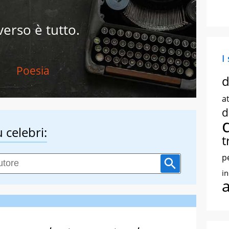
 verso è tutto.
I
Poesia
d
at
d
 celebri:
t
p
i