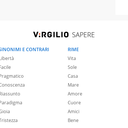
SAPERE
SINONIMI E CONTRARI
RIME
Libertà
Vita
Facile
Sole
Pragmatico
Casa
Conoscenza
Mare
Riassunto
Amore
Paradigma
Cuore
Gioia
Amici
Tristezza
Bene