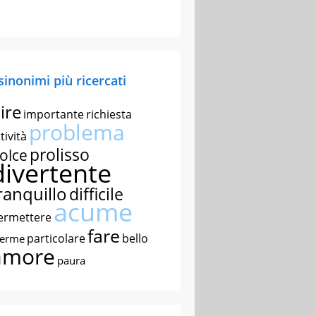
 sinonimi più ricercati
ire
importante
richiesta
problema
tività
prolisso
olce
divertente
ranquillo
difficile
acume
ermettere
fare
particolare
bello
nerme
amore
paura