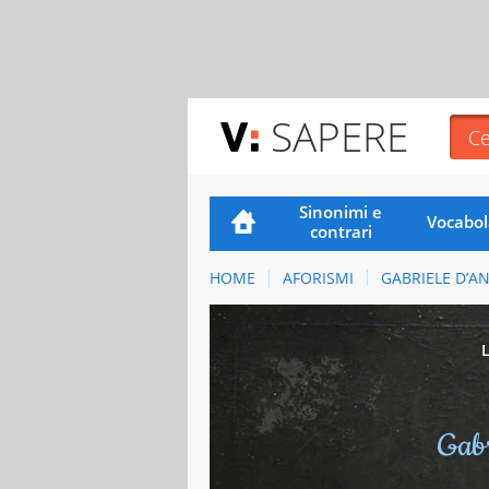
SAPERE
Sinonimi e
Vocabol
contrari
HOME
AFORISMI
GABRIELE D’A
Gabr