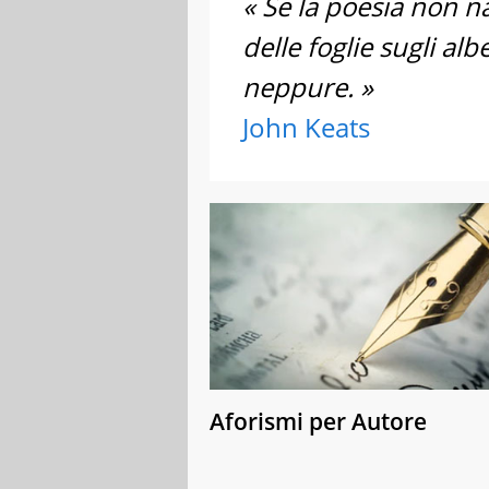
« Se la poesia non n
delle foglie sugli al
neppure. »
John Keats
Aforismi per Autore