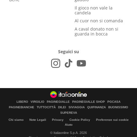
Il gioco non vale la
candela
Al cuor non si comanda
A caval donato non si
guarda in bocca
Seguici su
LIBERO
VIRGILIO
PAGINEGIALLE
PAGINEGIALLE SHOP
PGCASA
PAGINEBIANCHE
TUTTOCITTÀ
DILEI
SIVIAGGIA
QUIFINANZA
BUONISSIMO
SUPEREVA
Chi siamo
Note Legali
Privacy
Cookie Policy
Preferenze sui cookie
Aiuto
© Italiaonline S.p.A. 2026