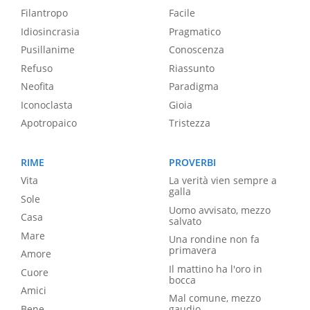
Filantropo
Facile
Idiosincrasia
Pragmatico
Pusillanime
Conoscenza
Refuso
Riassunto
Neofita
Paradigma
Iconoclasta
Gioia
Apotropaico
Tristezza
RIME
PROVERBI
Vita
La verità vien sempre a
galla
Sole
Uomo avvisato, mezzo
Casa
salvato
Mare
Una rondine non fa
primavera
Amore
Il mattino ha l'oro in
Cuore
bocca
Amici
Mal comune, mezzo
Bene
gaudio