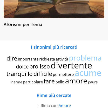
Aforismi per Tema
I sinonimi più ricercati
problema
dire
importante
richiesta
attività
divertente
prolisso
dolce
acume
tranquillo
difficile
permettere
amore
fare
particolare
bello
inerme
paura
Rime più cercate
Rima con
Amore