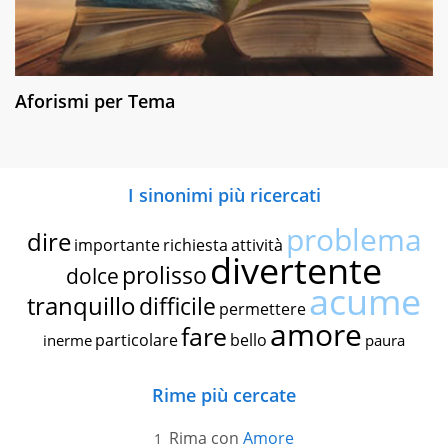
Aforismi per Tema
I sinonimi più ricercati
problema
dire
importante
richiesta
attività
divertente
prolisso
dolce
acume
tranquillo
difficile
permettere
amore
fare
particolare
bello
inerme
paura
Rime più cercate
Rima con
Amore