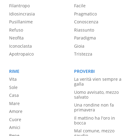
Filantropo
Facile
Idiosincrasia
Pragmatico
Pusillanime
Conoscenza
Refuso
Riassunto
Neofita
Paradigma
Iconoclasta
Gioia
Apotropaico
Tristezza
RIME
PROVERBI
Vita
La verità vien sempre a
galla
Sole
Uomo avvisato, mezzo
Casa
salvato
Mare
Una rondine non fa
primavera
Amore
Il mattino ha l'oro in
Cuore
bocca
Amici
Mal comune, mezzo
Bene
gaudio