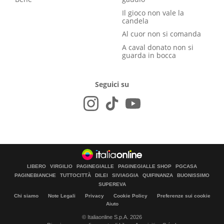
Il gioco non vale la
candela
Al cuor non si comanda
A caval donato non si
guarda in bocca
Seguici su
LIBERO
VIRGILIO
PAGINEGIALLE
PAGINEGIALLE SHOP
PGCASA
PAGINEBIANCHE
TUTTOCITTÀ
DILEI
SIVIAGGIA
QUIFINANZA
BUONISSIMO
SUPEREVA
Chi siamo
Note Legali
Privacy
Cookie Policy
Preferenze sui cookie
Aiuto
© Italiaonline S.p.A. 2026