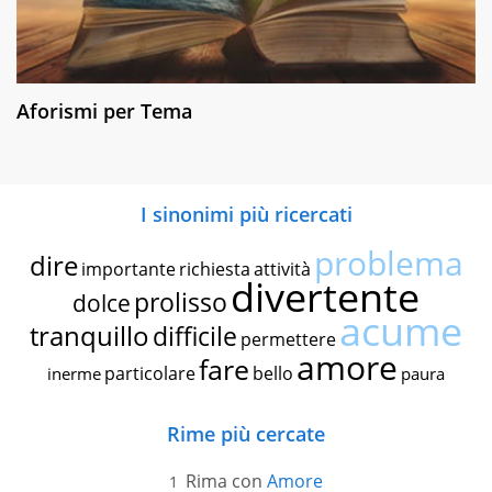
Aforismi per Tema
I sinonimi più ricercati
problema
dire
importante
richiesta
attività
divertente
prolisso
dolce
acume
tranquillo
difficile
permettere
amore
fare
particolare
bello
inerme
paura
Rime più cercate
Rima con
Amore