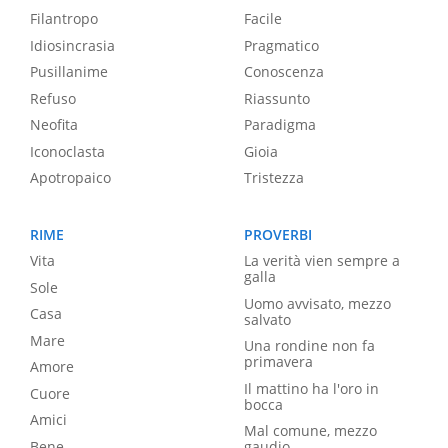
Filantropo
Facile
Idiosincrasia
Pragmatico
Pusillanime
Conoscenza
Refuso
Riassunto
Neofita
Paradigma
Iconoclasta
Gioia
Apotropaico
Tristezza
RIME
PROVERBI
Vita
La verità vien sempre a
galla
Sole
Uomo avvisato, mezzo
Casa
salvato
Mare
Una rondine non fa
primavera
Amore
Il mattino ha l'oro in
Cuore
bocca
Amici
Mal comune, mezzo
Bene
gaudio