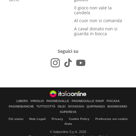
Il gioco non vale la
candela
Al cuor non si comanda
A caval donato non si
guarda in bocca
Seguici su
LIBERO
VIRGILIO
PAGINEGIALLE
PAGINEGIALLE SHOP
PGCASA
PAGINEBIANCHE
TUTTOCITTÀ
DILEI
SIVIAGGIA
QUIFINANZA
BUONISSIMO
SUPEREVA
Chi siamo
Note Legali
Privacy
Cookie Policy
Preferenze sui cookie
Aiuto
© Italiaonline S.p.A. 2026