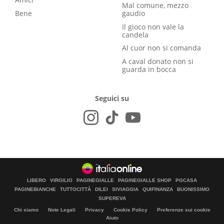
Mal comune, mezzo
Bene
gaudio
Il gioco non vale la
candela
Al cuor non si comanda
A caval donato non si
guarda in bocca
Seguici su
LIBERO
VIRGILIO
PAGINEGIALLE
PAGINEGIALLE SHOP
PGCASA
PAGINEBIANCHE
TUTTOCITTÀ
DILEI
SIVIAGGIA
QUIFINANZA
BUONISSIMO
SUPEREVA
Chi siamo
Note Legali
Privacy
Cookie Policy
Preferenze sui cookie
Aiuto