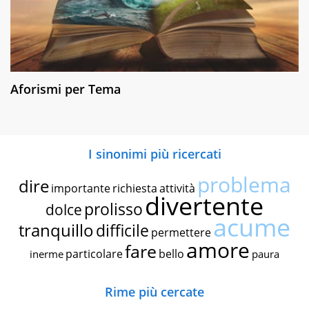
Aforismi per Tema
I sinonimi più ricercati
problema
dire
importante
richiesta
attività
divertente
prolisso
dolce
acume
tranquillo
difficile
permettere
amore
fare
particolare
bello
inerme
paura
Rime più cercate