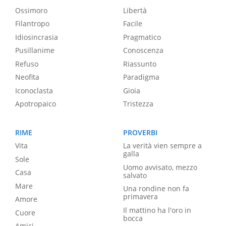
Ossimoro
Libertà
Filantropo
Facile
Idiosincrasia
Pragmatico
Pusillanime
Conoscenza
Refuso
Riassunto
Neofita
Paradigma
Iconoclasta
Gioia
Apotropaico
Tristezza
RIME
PROVERBI
Vita
La verità vien sempre a
galla
Sole
Uomo avvisato, mezzo
Casa
salvato
Mare
Una rondine non fa
primavera
Amore
Il mattino ha l'oro in
Cuore
bocca
Amici