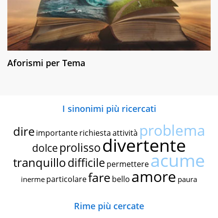
Aforismi per Tema
I sinonimi più ricercati
problema
dire
importante
richiesta
attività
divertente
prolisso
dolce
acume
tranquillo
difficile
permettere
amore
fare
particolare
bello
inerme
paura
Rime più cercate