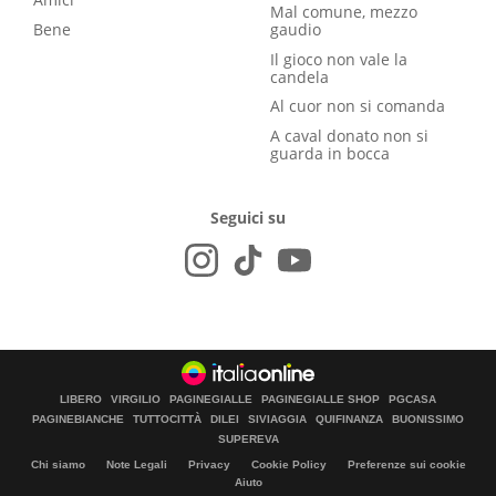
Mal comune, mezzo
Bene
gaudio
Il gioco non vale la
candela
Al cuor non si comanda
A caval donato non si
guarda in bocca
Seguici su
LIBERO
VIRGILIO
PAGINEGIALLE
PAGINEGIALLE SHOP
PGCASA
PAGINEBIANCHE
TUTTOCITTÀ
DILEI
SIVIAGGIA
QUIFINANZA
BUONISSIMO
SUPEREVA
Chi siamo
Note Legali
Privacy
Cookie Policy
Preferenze sui cookie
Aiuto