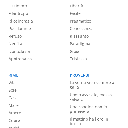
Ossimoro
Libertà
Filantropo
Facile
Idiosincrasia
Pragmatico
Pusillanime
Conoscenza
Refuso
Riassunto
Neofita
Paradigma
Iconoclasta
Gioia
Apotropaico
Tristezza
RIME
PROVERBI
Vita
La verità vien sempre a
galla
Sole
Uomo avvisato, mezzo
Casa
salvato
Mare
Una rondine non fa
primavera
Amore
Il mattino ha l'oro in
Cuore
bocca
Amici