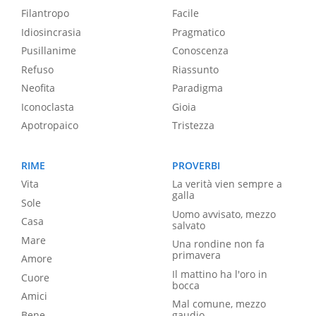
Filantropo
Facile
Idiosincrasia
Pragmatico
Pusillanime
Conoscenza
Refuso
Riassunto
Neofita
Paradigma
Iconoclasta
Gioia
Apotropaico
Tristezza
RIME
PROVERBI
Vita
La verità vien sempre a
galla
Sole
Uomo avvisato, mezzo
Casa
salvato
Mare
Una rondine non fa
primavera
Amore
Il mattino ha l'oro in
Cuore
bocca
Amici
Mal comune, mezzo
Bene
gaudio