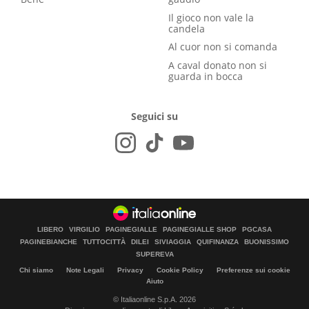
Il gioco non vale la
candela
Al cuor non si comanda
A caval donato non si
guarda in bocca
Seguici su
LIBERO
VIRGILIO
PAGINEGIALLE
PAGINEGIALLE SHOP
PGCASA
PAGINEBIANCHE
TUTTOCITTÀ
DILEI
SIVIAGGIA
QUIFINANZA
BUONISSIMO
SUPEREVA
Chi siamo
Note Legali
Privacy
Cookie Policy
Preferenze sui cookie
Aiuto
© Italiaonline S.p.A. 2026