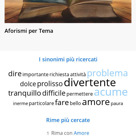
Aforismi per Tema
I sinonimi più ricercati
problema
dire
importante
richiesta
attività
divertente
prolisso
dolce
acume
tranquillo
difficile
permettere
amore
fare
particolare
bello
inerme
paura
Rime più cercate
Rima con
Amore