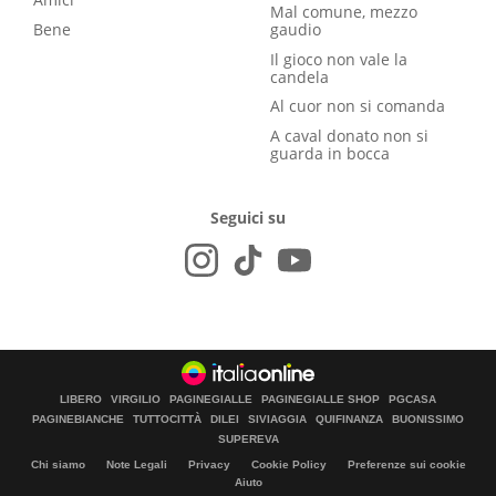
Mal comune, mezzo
Bene
gaudio
Il gioco non vale la
candela
Al cuor non si comanda
A caval donato non si
guarda in bocca
Seguici su
LIBERO
VIRGILIO
PAGINEGIALLE
PAGINEGIALLE SHOP
PGCASA
PAGINEBIANCHE
TUTTOCITTÀ
DILEI
SIVIAGGIA
QUIFINANZA
BUONISSIMO
SUPEREVA
Chi siamo
Note Legali
Privacy
Cookie Policy
Preferenze sui cookie
Aiuto