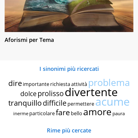
Aforismi per Tema
I sinonimi più ricercati
problema
dire
importante
richiesta
attività
divertente
prolisso
dolce
acume
tranquillo
difficile
permettere
amore
fare
particolare
bello
inerme
paura
Rime più cercate