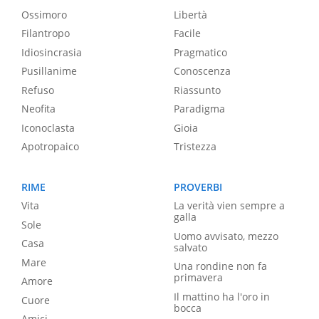
Ossimoro
Libertà
Filantropo
Facile
Idiosincrasia
Pragmatico
Pusillanime
Conoscenza
Refuso
Riassunto
Neofita
Paradigma
Iconoclasta
Gioia
Apotropaico
Tristezza
RIME
PROVERBI
Vita
La verità vien sempre a
galla
Sole
Uomo avvisato, mezzo
Casa
salvato
Mare
Una rondine non fa
primavera
Amore
Il mattino ha l'oro in
Cuore
bocca
Amici