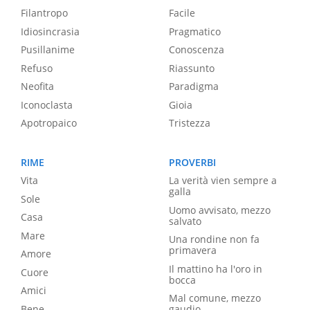
Filantropo
Facile
Idiosincrasia
Pragmatico
Pusillanime
Conoscenza
Refuso
Riassunto
Neofita
Paradigma
Iconoclasta
Gioia
Apotropaico
Tristezza
RIME
PROVERBI
Vita
La verità vien sempre a
galla
Sole
Uomo avvisato, mezzo
Casa
salvato
Mare
Una rondine non fa
primavera
Amore
Il mattino ha l'oro in
Cuore
bocca
Amici
Mal comune, mezzo
Bene
gaudio