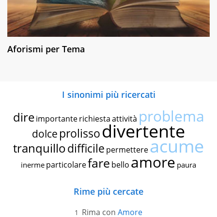
Aforismi per Tema
I sinonimi più ricercati
problema
dire
importante
richiesta
attività
divertente
prolisso
dolce
acume
tranquillo
difficile
permettere
amore
fare
particolare
bello
inerme
paura
Rime più cercate
Rima con
Amore