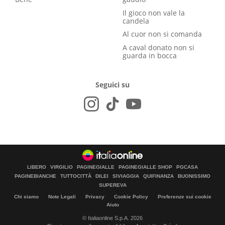
Il gioco non vale la
candela
Al cuor non si comanda
A caval donato non si
guarda in bocca
Seguici su
LIBERO
VIRGILIO
PAGINEGIALLE
PAGINEGIALLE SHOP
PGCASA
PAGINEBIANCHE
TUTTOCITTÀ
DILEI
SIVIAGGIA
QUIFINANZA
BUONISSIMO
SUPEREVA
Chi siamo
Note Legali
Privacy
Cookie Policy
Preferenze sui cookie
Aiuto
© Italiaonline S.p.A. 2026