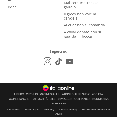
Mal comune, mezzo
Bene
gaudio
Il gioco non vale la
candela
Al cuor non si comanda
A caval donato non si
guarda in bocca
Seguici su
LIBERO
VIRGILIO
PAGINEGIALLE
PAGINEGIALLE SHOP
PGCASA
PAGINEBIANCHE
TUTTOCITTÀ
DILEI
SIVIAGGIA
QUIFINANZA
BUONISSIMO
SUPEREVA
Chi siamo
Note Legali
Privacy
Cookie Policy
Preferenze sui cookie
Aiuto