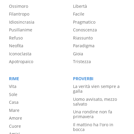
Ossimoro
Libertà
Filantropo
Facile
Idiosincrasia
Pragmatico
Pusillanime
Conoscenza
Refuso
Riassunto
Neofita
Paradigma
Iconoclasta
Gioia
Apotropaico
Tristezza
RIME
PROVERBI
Vita
La verità vien sempre a
galla
Sole
Uomo avvisato, mezzo
Casa
salvato
Mare
Una rondine non fa
primavera
Amore
Il mattino ha l'oro in
Cuore
bocca
Amici