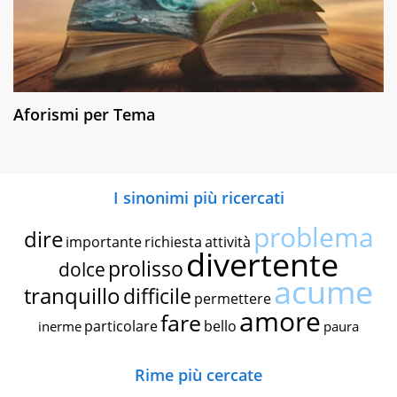
Aforismi per Tema
I sinonimi più ricercati
problema
dire
importante
richiesta
attività
divertente
prolisso
dolce
acume
tranquillo
difficile
permettere
amore
fare
particolare
bello
inerme
paura
Rime più cercate