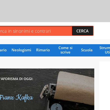
Come si
Strum
ario
Neologismi
Rimario
Scuola
scrive
Uti
L'AFORISMA DI OGGI:
Franz Kafka