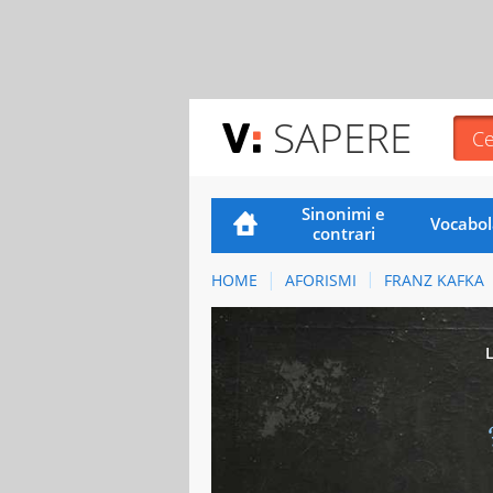
SAPERE
Sinonimi e
Vocabol
contrari
HOME
AFORISMI
FRANZ KAFKA