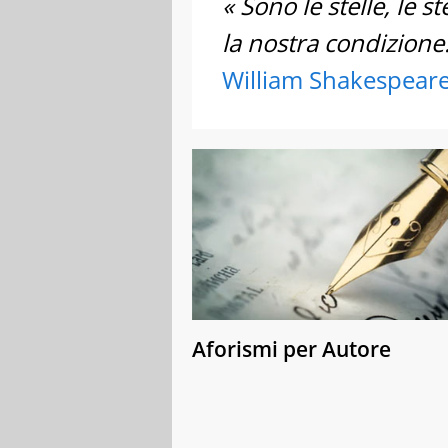
« Sono le stelle, le 
la nostra condizione.
William Shakespear
Aforismi per Autore