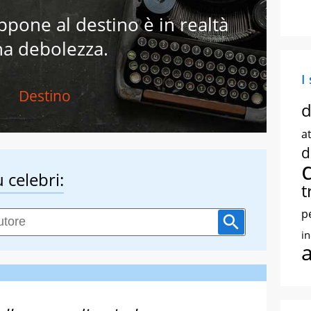
ppone al destino è in realtà
a debolezza.
I
Destino
d
at
d
 celebri:
t
p
i