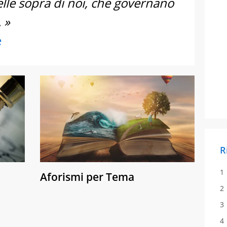
stelle sopra di noi, che governano
 »
e
R
Aforismi per Tema