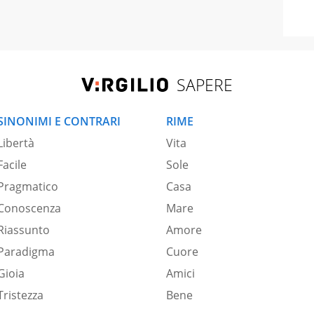
SAPERE
SINONIMI E CONTRARI
RIME
Libertà
Vita
Facile
Sole
Pragmatico
Casa
Conoscenza
Mare
Riassunto
Amore
Paradigma
Cuore
Gioia
Amici
Tristezza
Bene