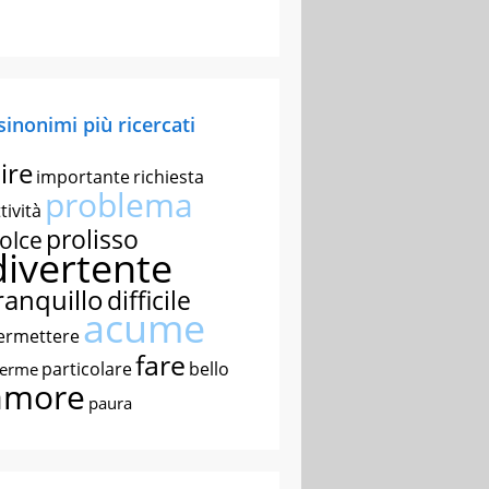
 sinonimi più ricercati
ire
importante
richiesta
problema
tività
prolisso
olce
divertente
ranquillo
difficile
acume
ermettere
fare
particolare
bello
nerme
amore
paura