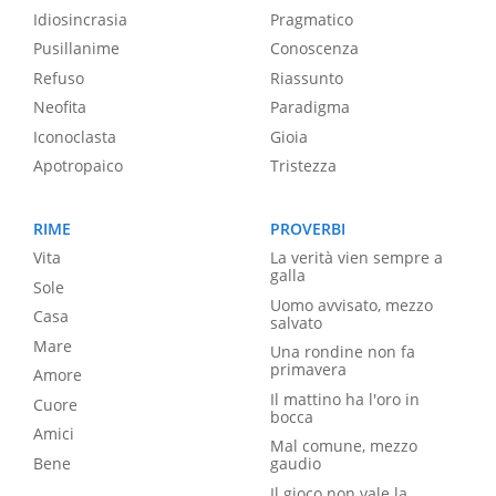
Idiosincrasia
Pragmatico
Pusillanime
Conoscenza
Refuso
Riassunto
Neofita
Paradigma
Iconoclasta
Gioia
Apotropaico
Tristezza
RIME
PROVERBI
Vita
La verità vien sempre a
galla
Sole
Uomo avvisato, mezzo
Casa
salvato
Mare
Una rondine non fa
primavera
Amore
Il mattino ha l'oro in
Cuore
bocca
Amici
Mal comune, mezzo
Bene
gaudio
Il gioco non vale la