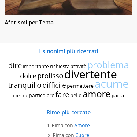
Aforismi per Tema
I sinonimi più ricercati
problema
dire
importante
richiesta
attività
divertente
prolisso
dolce
acume
tranquillo
difficile
permettere
amore
fare
particolare
bello
inerme
paura
Rime più cercate
Rima con
Amore
Rima con
Cuore