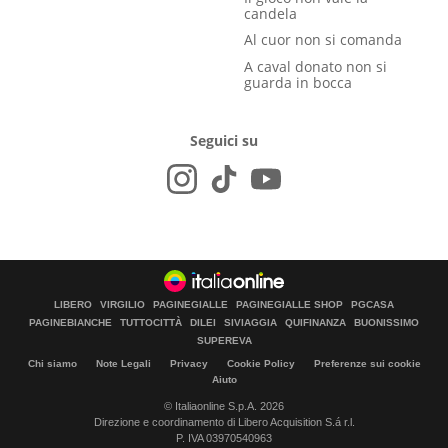
candela
Al cuor non si comanda
A caval donato non si
guarda in bocca
Seguici su
LIBERO
VIRGILIO
PAGINEGIALLE
PAGINEGIALLE SHOP
PGCASA
PAGINEBIANCHE
TUTTOCITTÀ
DILEI
SIVIAGGIA
QUIFINANZA
BUONISSIMO
SUPEREVA
Chi siamo
Note Legali
Privacy
Cookie Policy
Preferenze sui cookie
Aiuto
© Italiaonline S.p.A. 2026
Direzione e coordinamento di Libero Acquisition S.á r.l.
P. IVA 03970540963