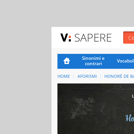
SAPERE
Sinonimi e
Vocabol
contrari
HOME
AFORISMI
HONORÉ DE B
Ho