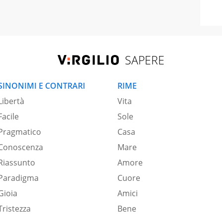
SAPERE
SINONIMI E CONTRARI
RIME
Libertà
Vita
Facile
Sole
Pragmatico
Casa
Conoscenza
Mare
Riassunto
Amore
Paradigma
Cuore
Gioia
Amici
Tristezza
Bene