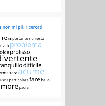
 sinonimi più ricercati
ire
importante
richiesta
problema
tività
prolisso
olce
divertente
ranquillo
difficile
acume
ermettere
fare
particolare
bello
nerme
amore
paura