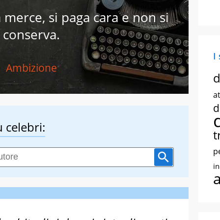
 merce, si paga cara e non si
conserva.
I
Ambizione
d
at
d
 celebri:
t
p
i