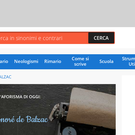
Come si
Strum
ario
Neologismi
Rimario
Scuola
scrive
Uti
ALZAC
L'AFORISMA DI OGGI:
noré de Balzac