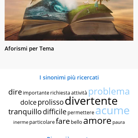
Aforismi per Tema
I sinonimi più ricercati
problema
dire
importante
richiesta
attività
divertente
prolisso
dolce
acume
tranquillo
difficile
permettere
amore
fare
particolare
bello
inerme
paura