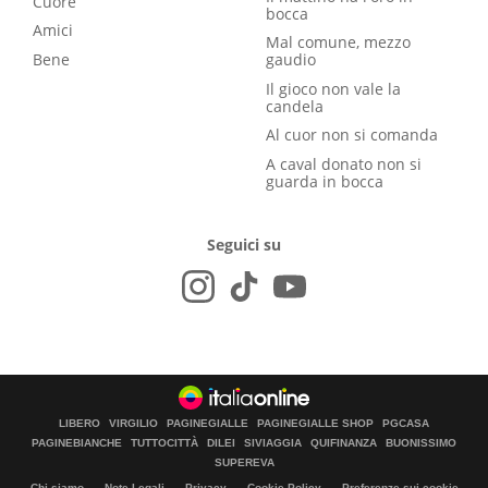
Cuore
bocca
Amici
Mal comune, mezzo
Bene
gaudio
Il gioco non vale la
candela
Al cuor non si comanda
A caval donato non si
guarda in bocca
Seguici su
LIBERO
VIRGILIO
PAGINEGIALLE
PAGINEGIALLE SHOP
PGCASA
PAGINEBIANCHE
TUTTOCITTÀ
DILEI
SIVIAGGIA
QUIFINANZA
BUONISSIMO
SUPEREVA
Chi siamo
Note Legali
Privacy
Cookie Policy
Preferenze sui cookie