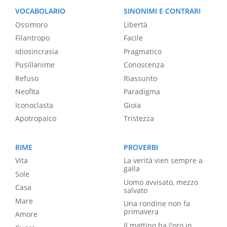
VOCABOLARIO
SINONIMI E CONTRARI
Ossimoro
Libertà
Filantropo
Facile
Idiosincrasia
Pragmatico
Pusillanime
Conoscenza
Refuso
Riassunto
Neofita
Paradigma
Iconoclasta
Gioia
Apotropaico
Tristezza
RIME
PROVERBI
Vita
La verità vien sempre a
galla
Sole
Uomo avvisato, mezzo
Casa
salvato
Mare
Una rondine non fa
primavera
Amore
Il mattino ha l'oro in