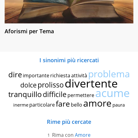
Aforismi per Tema
I sinonimi più ricercati
problema
dire
importante
richiesta
attività
divertente
prolisso
dolce
acume
tranquillo
difficile
permettere
amore
fare
particolare
bello
inerme
paura
Rime più cercate
Rima con
Amore