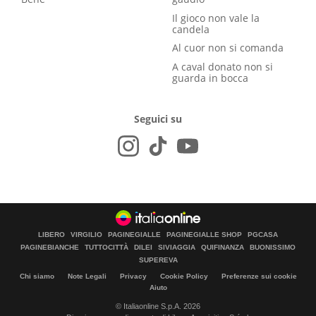
Il gioco non vale la
candela
Al cuor non si comanda
A caval donato non si
guarda in bocca
Seguici su
LIBERO
VIRGILIO
PAGINEGIALLE
PAGINEGIALLE SHOP
PGCASA
PAGINEBIANCHE
TUTTOCITTÀ
DILEI
SIVIAGGIA
QUIFINANZA
BUONISSIMO
SUPEREVA
Chi siamo
Note Legali
Privacy
Cookie Policy
Preferenze sui cookie
Aiuto
© Italiaonline S.p.A. 2026