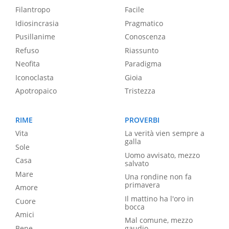
Filantropo
Facile
Idiosincrasia
Pragmatico
Pusillanime
Conoscenza
Refuso
Riassunto
Neofita
Paradigma
Iconoclasta
Gioia
Apotropaico
Tristezza
RIME
PROVERBI
Vita
La verità vien sempre a
galla
Sole
Uomo avvisato, mezzo
Casa
salvato
Mare
Una rondine non fa
primavera
Amore
Il mattino ha l'oro in
Cuore
bocca
Amici
Mal comune, mezzo
Bene
gaudio