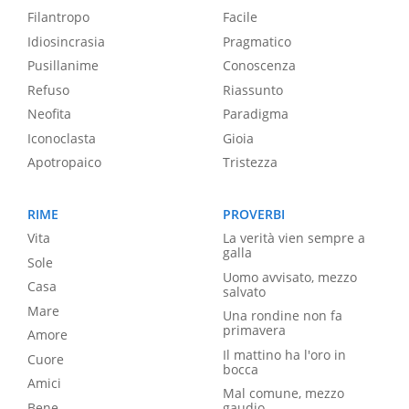
Filantropo
Facile
Idiosincrasia
Pragmatico
Pusillanime
Conoscenza
Refuso
Riassunto
Neofita
Paradigma
Iconoclasta
Gioia
Apotropaico
Tristezza
RIME
PROVERBI
Vita
La verità vien sempre a
galla
Sole
Uomo avvisato, mezzo
Casa
salvato
Mare
Una rondine non fa
primavera
Amore
Il mattino ha l'oro in
Cuore
bocca
Amici
Mal comune, mezzo
Bene
gaudio