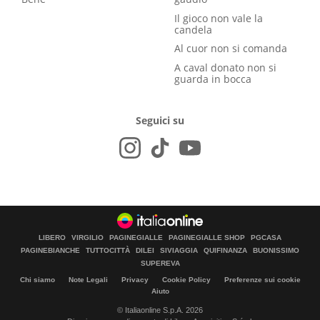
Il gioco non vale la
candela
Al cuor non si comanda
A caval donato non si
guarda in bocca
Seguici su
LIBERO
VIRGILIO
PAGINEGIALLE
PAGINEGIALLE SHOP
PGCASA
PAGINEBIANCHE
TUTTOCITTÀ
DILEI
SIVIAGGIA
QUIFINANZA
BUONISSIMO
SUPEREVA
Chi siamo
Note Legali
Privacy
Cookie Policy
Preferenze sui cookie
Aiuto
© Italiaonline S.p.A. 2026