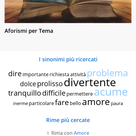
Aforismi per Tema
I sinonimi più ricercati
problema
dire
importante
richiesta
attività
divertente
prolisso
dolce
acume
tranquillo
difficile
permettere
amore
fare
particolare
bello
inerme
paura
Rime più cercate
Rima con
Amore