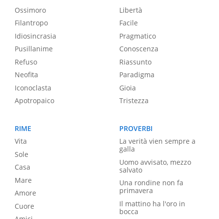
Ossimoro
Libertà
Filantropo
Facile
Idiosincrasia
Pragmatico
Pusillanime
Conoscenza
Refuso
Riassunto
Neofita
Paradigma
Iconoclasta
Gioia
Apotropaico
Tristezza
RIME
PROVERBI
Vita
La verità vien sempre a
galla
Sole
Uomo avvisato, mezzo
Casa
salvato
Mare
Una rondine non fa
primavera
Amore
Il mattino ha l'oro in
Cuore
bocca
Amici