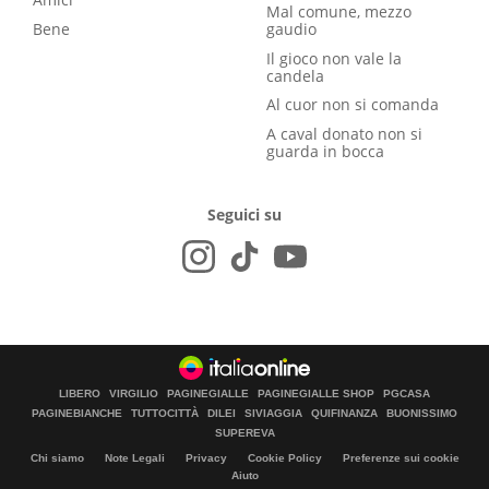
Mal comune, mezzo
Bene
gaudio
Il gioco non vale la
candela
Al cuor non si comanda
A caval donato non si
guarda in bocca
Seguici su
LIBERO
VIRGILIO
PAGINEGIALLE
PAGINEGIALLE SHOP
PGCASA
PAGINEBIANCHE
TUTTOCITTÀ
DILEI
SIVIAGGIA
QUIFINANZA
BUONISSIMO
SUPEREVA
Chi siamo
Note Legali
Privacy
Cookie Policy
Preferenze sui cookie
Aiuto