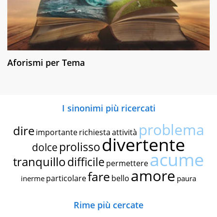
Aforismi per Tema
I sinonimi più ricercati
problema
dire
importante
richiesta
attività
divertente
prolisso
dolce
acume
tranquillo
difficile
permettere
amore
fare
particolare
bello
inerme
paura
Rime più cercate