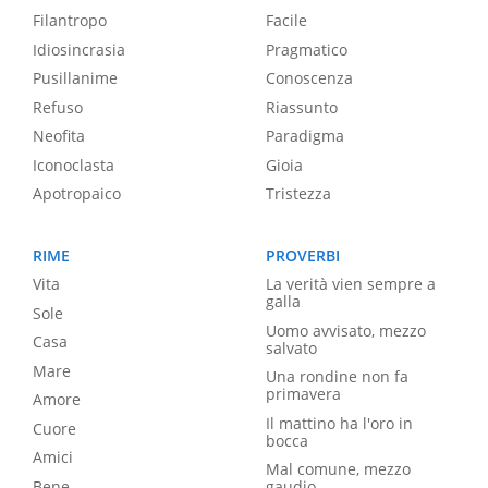
Filantropo
Facile
Idiosincrasia
Pragmatico
Pusillanime
Conoscenza
Refuso
Riassunto
Neofita
Paradigma
Iconoclasta
Gioia
Apotropaico
Tristezza
RIME
PROVERBI
Vita
La verità vien sempre a
galla
Sole
Uomo avvisato, mezzo
Casa
salvato
Mare
Una rondine non fa
primavera
Amore
Il mattino ha l'oro in
Cuore
bocca
Amici
Mal comune, mezzo
Bene
gaudio