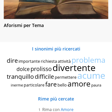
Aforismi per Tema
I sinonimi più ricercati
problema
dire
importante
richiesta
attività
divertente
prolisso
dolce
acume
tranquillo
difficile
permettere
amore
fare
particolare
bello
inerme
paura
Rime più cercate
Rima con
Amore