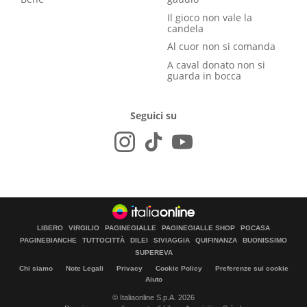
Il gioco non vale la
candela
Al cuor non si comanda
A caval donato non si
guarda in bocca
Seguici su
LIBERO
VIRGILIO
PAGINEGIALLE
PAGINEGIALLE SHOP
PGCASA
PAGINEBIANCHE
TUTTOCITTÀ
DILEI
SIVIAGGIA
QUIFINANZA
BUONISSIMO
SUPEREVA
Chi siamo
Note Legali
Privacy
Cookie Policy
Preferenze sui cookie
Aiuto
© Italiaonline S.p.A. 2026