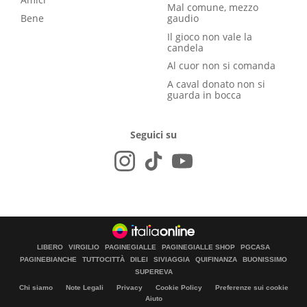
Mal comune, mezzo
Bene
gaudio
Il gioco non vale la
candela
Al cuor non si comanda
A caval donato non si
guarda in bocca
Seguici su
LIBERO
VIRGILIO
PAGINEGIALLE
PAGINEGIALLE SHOP
PGCASA
PAGINEBIANCHE
TUTTOCITTÀ
DILEI
SIVIAGGIA
QUIFINANZA
BUONISSIMO
SUPEREVA
Chi siamo
Note Legali
Privacy
Cookie Policy
Preferenze sui cookie
Aiuto