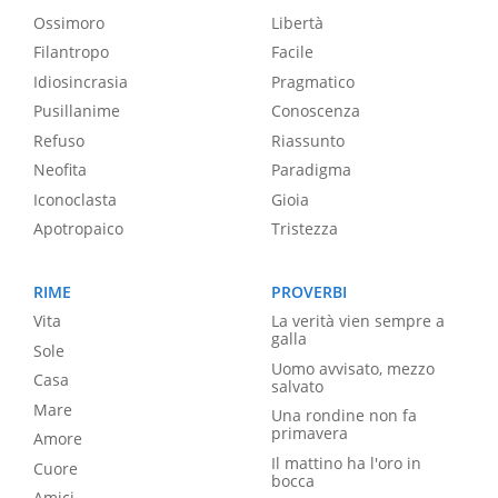
Ossimoro
Libertà
Filantropo
Facile
Idiosincrasia
Pragmatico
Pusillanime
Conoscenza
Refuso
Riassunto
Neofita
Paradigma
Iconoclasta
Gioia
Apotropaico
Tristezza
RIME
PROVERBI
Vita
La verità vien sempre a
galla
Sole
Uomo avvisato, mezzo
Casa
salvato
Mare
Una rondine non fa
primavera
Amore
Il mattino ha l'oro in
Cuore
bocca
Amici