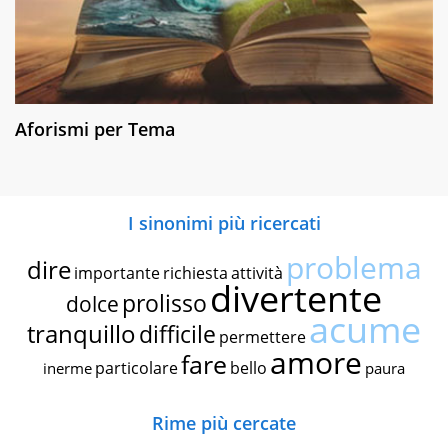
Aforismi per Tema
I sinonimi più ricercati
problema
dire
importante
richiesta
attività
divertente
prolisso
dolce
acume
tranquillo
difficile
permettere
amore
fare
particolare
bello
inerme
paura
Rime più cercate