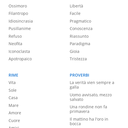
Ossimoro
Libertà
Filantropo
Facile
Idiosincrasia
Pragmatico
Pusillanime
Conoscenza
Refuso
Riassunto
Neofita
Paradigma
Iconoclasta
Gioia
Apotropaico
Tristezza
RIME
PROVERBI
Vita
La verità vien sempre a
galla
Sole
Uomo avvisato, mezzo
Casa
salvato
Mare
Una rondine non fa
primavera
Amore
Il mattino ha l'oro in
Cuore
bocca
Amici