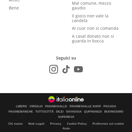
Mal comune, mezzo
Bene
gaudio
Il gioco non vale la
candela
Al cuor non si comanda
A caval donato non si
guarda in bocca
Seguici su
LIBERO
VIRGILIO
PAGINEGIALLE
PAGINEGIALLE SHOP
PGCASA
PAGINEBIANCHE
TUTTOCITTÀ
DILEI
SIVIAGGIA
QUIFINANZA
BUONISSIMO
SUPEREVA
Chi siamo
Note Legali
Privacy
Cookie Policy
Preferenze sui cookie
Aiuto