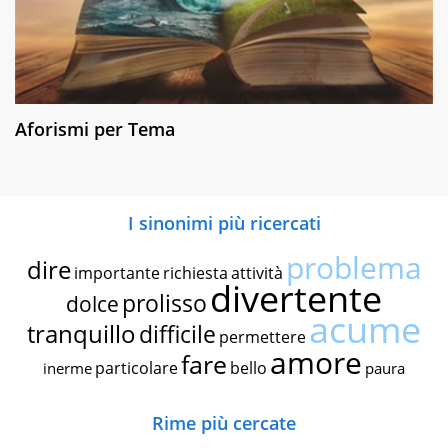
Aforismi per Tema
I sinonimi più ricercati
problema
dire
importante
richiesta
attività
divertente
prolisso
dolce
acume
tranquillo
difficile
permettere
amore
fare
particolare
bello
inerme
paura
Rime più cercate