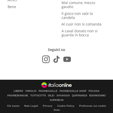
Mal comune, mezzo
Bene
gaudio
Il gioco non vale la
candela
Al cuor non si comanda
A caval donato non si
guarda in bocca
Seguici su
LIBERO
VIRGILIO
PAGINEGIALLE
PAGINEGIALLE SHOP
PGCASA
PAGINEBIANCHE
TUTTOCITTÀ
DILEI
SIVIAGGIA
QUIFINANZA
BUONISSIMO
SUPEREVA
Chi siamo
Note Legali
Privacy
Cookie Policy
Preferenze sui cookie
Aiuto