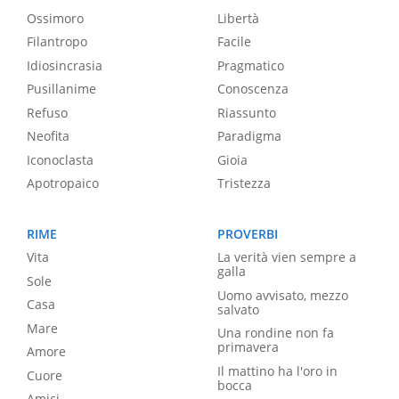
Ossimoro
Libertà
Filantropo
Facile
Idiosincrasia
Pragmatico
Pusillanime
Conoscenza
Refuso
Riassunto
Neofita
Paradigma
Iconoclasta
Gioia
Apotropaico
Tristezza
RIME
PROVERBI
Vita
La verità vien sempre a
galla
Sole
Uomo avvisato, mezzo
Casa
salvato
Mare
Una rondine non fa
primavera
Amore
Il mattino ha l'oro in
Cuore
bocca
Amici