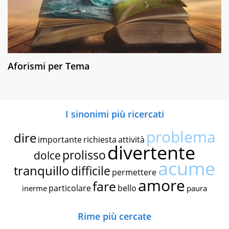
Aforismi per Tema
I sinonimi più ricercati
problema
dire
importante
richiesta
attività
divertente
prolisso
dolce
acume
tranquillo
difficile
permettere
amore
fare
particolare
bello
inerme
paura
Rime più cercate