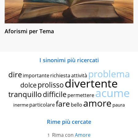
Aforismi per Tema
I sinonimi più ricercati
problema
dire
importante
richiesta
attività
divertente
prolisso
dolce
acume
tranquillo
difficile
permettere
amore
fare
particolare
bello
inerme
paura
Rime più cercate
Rima con
Amore