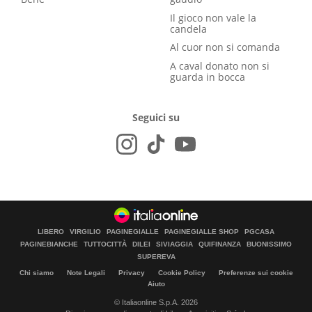
Il gioco non vale la
candela
Al cuor non si comanda
A caval donato non si
guarda in bocca
Seguici su
LIBERO
VIRGILIO
PAGINEGIALLE
PAGINEGIALLE SHOP
PGCASA
PAGINEBIANCHE
TUTTOCITTÀ
DILEI
SIVIAGGIA
QUIFINANZA
BUONISSIMO
SUPEREVA
Chi siamo
Note Legali
Privacy
Cookie Policy
Preferenze sui cookie
Aiuto
© Italiaonline S.p.A. 2026