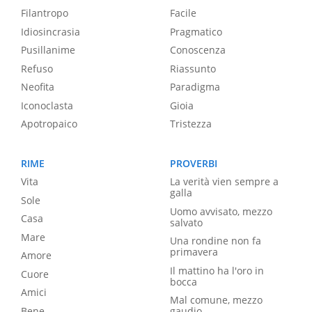
Filantropo
Facile
Idiosincrasia
Pragmatico
Pusillanime
Conoscenza
Refuso
Riassunto
Neofita
Paradigma
Iconoclasta
Gioia
Apotropaico
Tristezza
RIME
PROVERBI
Vita
La verità vien sempre a
galla
Sole
Uomo avvisato, mezzo
Casa
salvato
Mare
Una rondine non fa
primavera
Amore
Il mattino ha l'oro in
Cuore
bocca
Amici
Mal comune, mezzo
Bene
gaudio