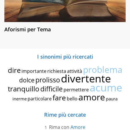
Aforismi per Tema
I sinonimi più ricercati
problema
dire
importante
richiesta
attività
divertente
prolisso
dolce
acume
tranquillo
difficile
permettere
amore
fare
particolare
bello
inerme
paura
Rime più cercate
Rima con
Amore