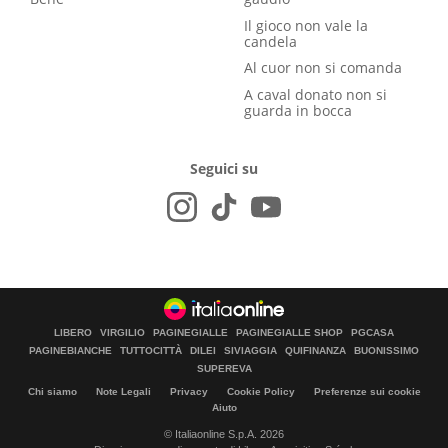
Il gioco non vale la
candela
Al cuor non si comanda
A caval donato non si
guarda in bocca
Seguici su
LIBERO
VIRGILIO
PAGINEGIALLE
PAGINEGIALLE SHOP
PGCASA
PAGINEBIANCHE
TUTTOCITTÀ
DILEI
SIVIAGGIA
QUIFINANZA
BUONISSIMO
SUPEREVA
Chi siamo
Note Legali
Privacy
Cookie Policy
Preferenze sui cookie
Aiuto
© Italiaonline S.p.A. 2026