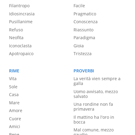
Filantropo
Facile
Idiosincrasia
Pragmatico
Pusillanime
Conoscenza
Refuso
Riassunto
Neofita
Paradigma
Iconoclasta
Gioia
Apotropaico
Tristezza
RIME
PROVERBI
Vita
La verità vien sempre a
galla
Sole
Uomo avvisato, mezzo
Casa
salvato
Mare
Una rondine non fa
primavera
Amore
Il mattino ha l'oro in
Cuore
bocca
Amici
Mal comune, mezzo
Bene
gaudio