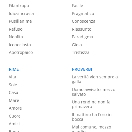
Filantropo
Facile
Idiosincrasia
Pragmatico
Pusillanime
Conoscenza
Refuso
Riassunto
Neofita
Paradigma
Iconoclasta
Gioia
Apotropaico
Tristezza
RIME
PROVERBI
Vita
La verità vien sempre a
galla
Sole
Uomo avvisato, mezzo
Casa
salvato
Mare
Una rondine non fa
primavera
Amore
Il mattino ha l'oro in
Cuore
bocca
Amici
Mal comune, mezzo
Bene
gaudio