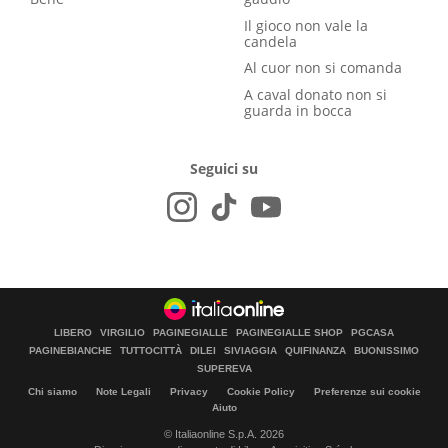
Il gioco non vale la
candela
Al cuor non si comanda
A caval donato non si
guarda in bocca
Seguici su
LIBERO
VIRGILIO
PAGINEGIALLE
PAGINEGIALLE SHOP
PGCASA
PAGINEBIANCHE
TUTTOCITTÀ
DILEI
SIVIAGGIA
QUIFINANZA
BUONISSIMO
SUPEREVA
Chi siamo
Note Legali
Privacy
Cookie Policy
Preferenze sui cookie
Aiuto
© Italiaonline S.p.A. 2026