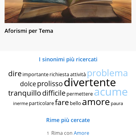
Aforismi per Tema
I sinonimi più ricercati
problema
dire
importante
richiesta
attività
divertente
prolisso
dolce
acume
tranquillo
difficile
permettere
amore
fare
particolare
bello
inerme
paura
Rime più cercate
Rima con
Amore