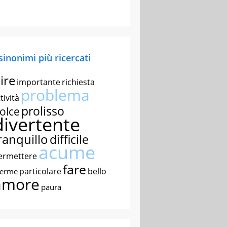
 sinonimi più ricercati
ire
importante
richiesta
problema
tività
prolisso
olce
divertente
ranquillo
difficile
acume
ermettere
fare
particolare
bello
nerme
amore
paura