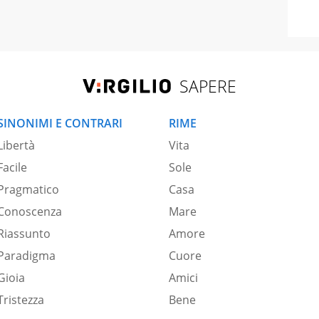
SAPERE
SINONIMI E CONTRARI
RIME
Libertà
Vita
Facile
Sole
Pragmatico
Casa
Conoscenza
Mare
Riassunto
Amore
Paradigma
Cuore
Gioia
Amici
Tristezza
Bene