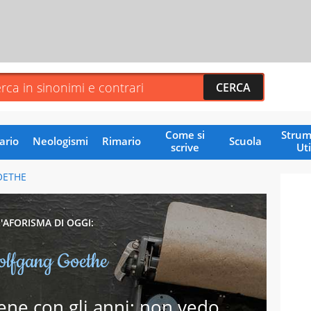
Come si
Strum
ario
Neologismi
Rimario
Scuola
scrive
Uti
OETHE
L'AFORISMA DI OGGI:
lfgang Goethe
iene con gli anni; non vedo