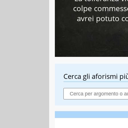
colpe commesse 
avrei potuto c
Cerca gli aforismi più