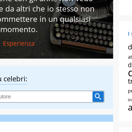
da altri che io stesso non
ommettere in un qualsiasi
momento.
I
Esperienza
d
at
d
 celebri:
t
p
i