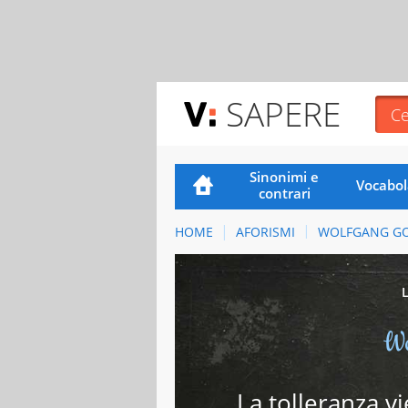
SAPERE
Sinonimi e
Vocabol
contrari
HOME
AFORISMI
WOLFGANG G
Wo
La tolleranza v