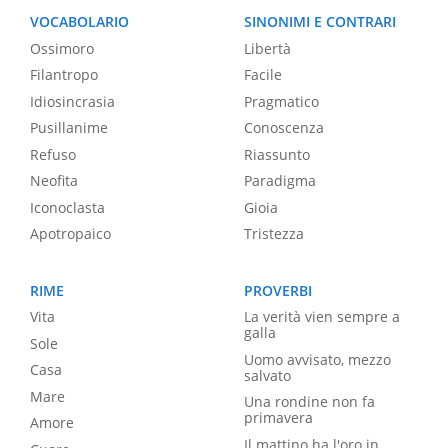
VOCABOLARIO
SINONIMI E CONTRARI
Ossimoro
Libertà
Filantropo
Facile
Idiosincrasia
Pragmatico
Pusillanime
Conoscenza
Refuso
Riassunto
Neofita
Paradigma
Iconoclasta
Gioia
Apotropaico
Tristezza
RIME
PROVERBI
Vita
La verità vien sempre a
galla
Sole
Uomo avvisato, mezzo
Casa
salvato
Mare
Una rondine non fa
primavera
Amore
Il mattino ha l'oro in