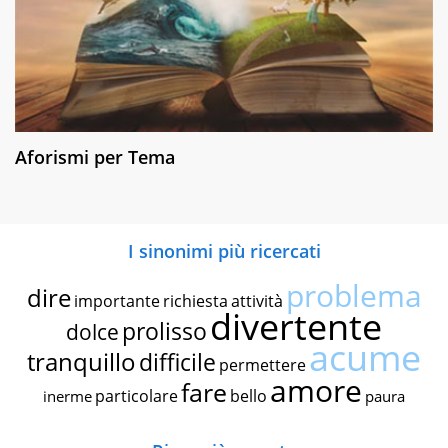
Aforismi per Tema
I sinonimi più ricercati
problema
dire
importante
richiesta
attività
divertente
prolisso
dolce
acume
tranquillo
difficile
permettere
amore
fare
particolare
bello
inerme
paura