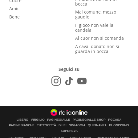
Cuore
bocca
Amici
Mal comune, mezzo
Bene
gaudio
Il gioco non vale la
candela
Al cuor non si comanda
A caval donato non si
guarda in bocca
Seguici su
LIBERO
VIRGILIO
PAGINEGIALLE
PAGINEGIALLE SHOP
PGCASA
PAGINEBIANCHE
TUTTOCITTÀ
DILEI
SIVIAGGIA
QUIFINANZA
BUONISSIMO
SUPEREVA
Chi siamo
Note Legali
Privacy
Cookie Policy
Preferenze sui cookie