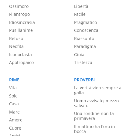
Ossimoro
Libertà
Filantropo
Facile
Idiosincrasia
Pragmatico
Pusillanime
Conoscenza
Refuso
Riassunto
Neofita
Paradigma
Iconoclasta
Gioia
Apotropaico
Tristezza
RIME
PROVERBI
Vita
La verità vien sempre a
galla
Sole
Uomo avvisato, mezzo
Casa
salvato
Mare
Una rondine non fa
primavera
Amore
Il mattino ha l'oro in
Cuore
bocca
Amici