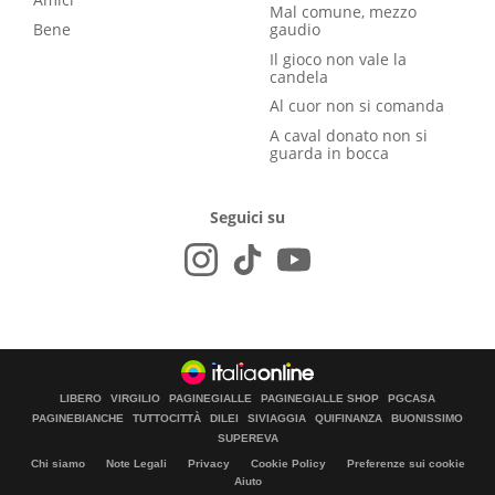
Mal comune, mezzo
Bene
gaudio
Il gioco non vale la
candela
Al cuor non si comanda
A caval donato non si
guarda in bocca
Seguici su
LIBERO
VIRGILIO
PAGINEGIALLE
PAGINEGIALLE SHOP
PGCASA
PAGINEBIANCHE
TUTTOCITTÀ
DILEI
SIVIAGGIA
QUIFINANZA
BUONISSIMO
SUPEREVA
Chi siamo
Note Legali
Privacy
Cookie Policy
Preferenze sui cookie
Aiuto