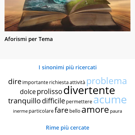
Aforismi per Tema
I sinonimi più ricercati
problema
dire
importante
richiesta
attività
divertente
prolisso
dolce
acume
tranquillo
difficile
permettere
amore
fare
particolare
bello
inerme
paura
Rime più cercate