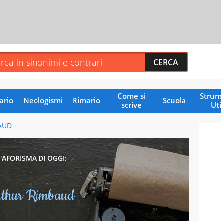
Come si
Strum
ario
Neologismi
Rimario
Scuola
scrive
Uti
AUD
L'AFORISMA DI OGGI:
rthur Rimbaud