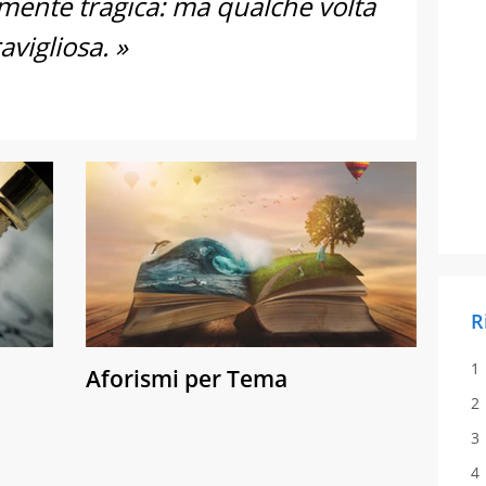
almente tragica: ma qualche volta
vigliosa. »
R
Aforismi per Tema