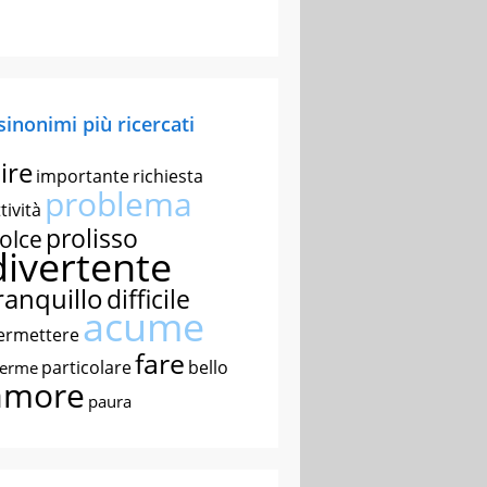
 sinonimi più ricercati
ire
importante
richiesta
problema
tività
prolisso
olce
divertente
ranquillo
difficile
acume
ermettere
fare
particolare
bello
nerme
amore
paura