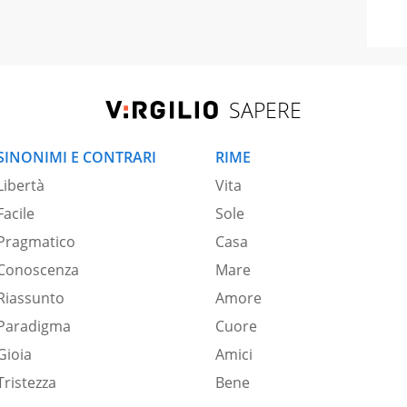
SAPERE
SINONIMI E CONTRARI
RIME
Libertà
Vita
Facile
Sole
Pragmatico
Casa
Conoscenza
Mare
Riassunto
Amore
Paradigma
Cuore
Gioia
Amici
Tristezza
Bene