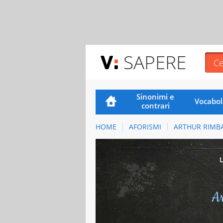
SAPERE
Sinonimi e
Vocabol
contrari
HOME
AFORISMI
ARTHUR RIMB
A