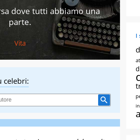
arsa dove tutti abbiamo una
parte.
I
Vita
d
at
d
 celebri:
t
p
i