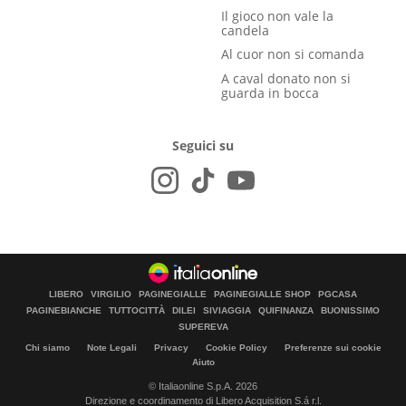
Il gioco non vale la
candela
Al cuor non si comanda
A caval donato non si
guarda in bocca
Seguici su
LIBERO
VIRGILIO
PAGINEGIALLE
PAGINEGIALLE SHOP
PGCASA
PAGINEBIANCHE
TUTTOCITTÀ
DILEI
SIVIAGGIA
QUIFINANZA
BUONISSIMO
SUPEREVA
Chi siamo
Note Legali
Privacy
Cookie Policy
Preferenze sui cookie
Aiuto
© Italiaonline S.p.A. 2026
Direzione e coordinamento di Libero Acquisition S.á r.l.