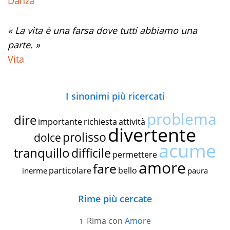
Danza
« La vita è una farsa dove tutti abbiamo una
parte. »
Vita
I sinonimi più ricercati
problema
dire
importante
richiesta
attività
divertente
prolisso
dolce
acume
tranquillo
difficile
permettere
amore
fare
particolare
bello
inerme
paura
Rime più cercate
Rima con
Amore