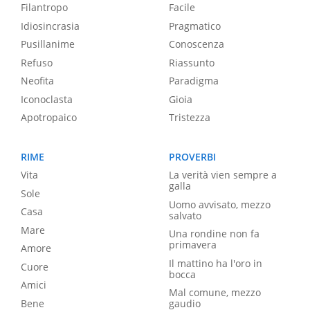
Filantropo
Facile
Idiosincrasia
Pragmatico
Pusillanime
Conoscenza
Refuso
Riassunto
Neofita
Paradigma
Iconoclasta
Gioia
Apotropaico
Tristezza
RIME
PROVERBI
Vita
La verità vien sempre a
galla
Sole
Uomo avvisato, mezzo
Casa
salvato
Mare
Una rondine non fa
primavera
Amore
Il mattino ha l'oro in
Cuore
bocca
Amici
Mal comune, mezzo
Bene
gaudio