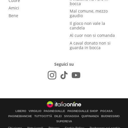
Cuore
bocca
Amici
Mal comune, mezzo
Bene
gaudio
Il gioco non vale la
candela
Al cuor non si comanda
A caval donato non si
guarda in bocca
Seguici su
LIBERO
VIRGILIO
PAGINEGIALLE
PAGINEGIALLE SHOP
PGCASA
PAGINEBIANCHE
TUTTOCITTÀ
DILEI
SIVIAGGIA
QUIFINANZA
BUONISSIMO
SUPEREVA
Chi siamo
Note Legali
Privacy
Cookie Policy
Preferenze sui cookie