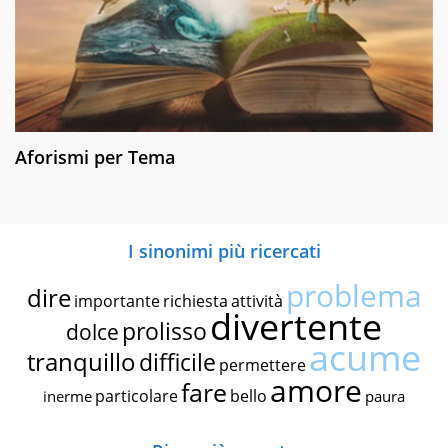
Aforismi per Tema
I sinonimi più ricercati
problema
dire
importante
richiesta
attività
divertente
prolisso
dolce
acume
tranquillo
difficile
permettere
amore
fare
particolare
bello
inerme
paura