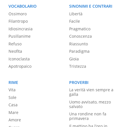
VOCABOLARIO
SINONIMI E CONTRARI
Ossimoro
Libertà
Filantropo
Facile
Idiosincrasia
Pragmatico
Pusillanime
Conoscenza
Refuso
Riassunto
Neofita
Paradigma
Iconoclasta
Gioia
Apotropaico
Tristezza
RIME
PROVERBI
Vita
La verità vien sempre a
galla
Sole
Uomo avvisato, mezzo
Casa
salvato
Mare
Una rondine non fa
primavera
Amore
Il mattino ha l'oro in