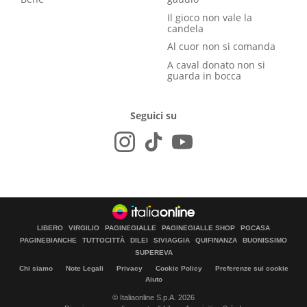
Il gioco non vale la
candela
Al cuor non si comanda
A caval donato non si
guarda in bocca
Seguici su
LIBERO
VIRGILIO
PAGINEGIALLE
PAGINEGIALLE SHOP
PGCASA
PAGINEBIANCHE
TUTTOCITTÀ
DILEI
SIVIAGGIA
QUIFINANZA
BUONISSIMO
SUPEREVA
Chi siamo
Note Legali
Privacy
Cookie Policy
Preferenze sui cookie
Aiuto
© Italiaonline S.p.A. 2026