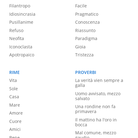
Filantropo
Facile
Idiosincrasia
Pragmatico
Pusillanime
Conoscenza
Refuso
Riassunto
Neofita
Paradigma
Iconoclasta
Gioia
Apotropaico
Tristezza
RIME
PROVERBI
Vita
La verità vien sempre a
galla
Sole
Uomo avvisato, mezzo
Casa
salvato
Mare
Una rondine non fa
primavera
Amore
Il mattino ha l'oro in
Cuore
bocca
Amici
Mal comune, mezzo
Bene
gaudio