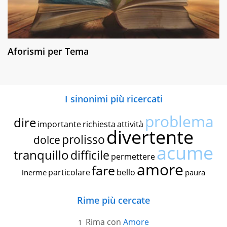
Aforismi per Tema
I sinonimi più ricercati
problema
dire
importante
richiesta
attività
divertente
prolisso
dolce
acume
tranquillo
difficile
permettere
amore
fare
particolare
bello
inerme
paura
Rime più cercate
Rima con
Amore