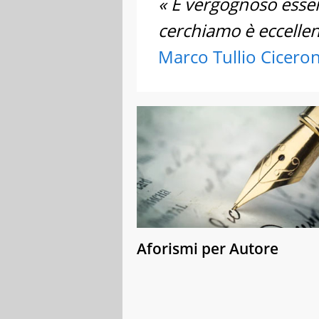
« È vergognoso esser
cerchiamo è eccellen
Marco Tullio Cicero
Aforismi per Autore