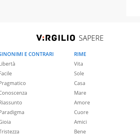
SAPERE
SINONIMI E CONTRARI
RIME
Libertà
Vita
Facile
Sole
Pragmatico
Casa
Conoscenza
Mare
Riassunto
Amore
Paradigma
Cuore
Gioia
Amici
Tristezza
Bene