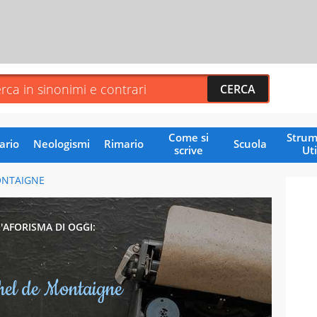
Come si
Strum
ario
Neologismi
Rimario
Scuola
scrive
Uti
ONTAIGNE
L'AFORISMA DI OGGI:
hel de Montaigne