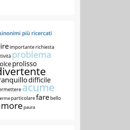
 sinonimi più ricercati
ire
importante
richiesta
problema
tività
prolisso
olce
divertente
ranquillo
difficile
acume
ermettere
fare
particolare
bello
nerme
amore
paura