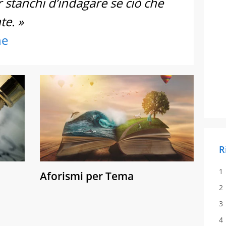
 stanchi d’indagare se ciò che
te. »
ne
R
Aforismi per Tema