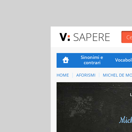
SAPERE
Sinonimi e
Vocabol
contrari
HOME
AFORISMI
MICHEL DE M
Mic