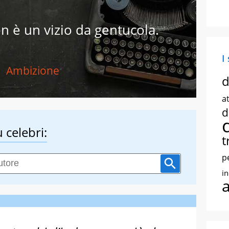
n è un vizio da gentucola.
I
Ambizione
d
at
d
 celebri:
t
p
i