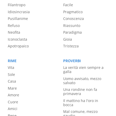
Filantropo
Facile
Idiosincrasia
Pragmatico
Pusillanime
Conoscenza
Refuso
Riassunto
Neofita
Paradigma
Iconoclasta
Gioia
Apotropaico
Tristezza
RIME
PROVERBI
Vita
La verità vien sempre a
galla
Sole
Uomo avvisato, mezzo
Casa
salvato
Mare
Una rondine non fa
primavera
Amore
Il mattino ha l'oro in
Cuore
bocca
Amici
Mal comune, mezzo
Bene
gaudio