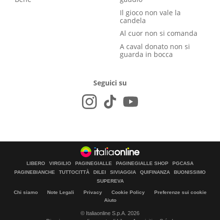
Il gioco non vale la
candela
Al cuor non si comanda
A caval donato non si
guarda in bocca
Seguici su
LIBERO
VIRGILIO
PAGINEGIALLE
PAGINEGIALLE SHOP
PGCASA
PAGINEBIANCHE
TUTTOCITTÀ
DILEI
SIVIAGGIA
QUIFINANZA
BUONISSIMO
SUPEREVA
Chi siamo
Note Legali
Privacy
Cookie Policy
Preferenze sui cookie
Aiuto
© Italiaonline S.p.A. 2026