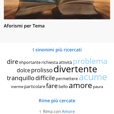
Aforismi per Tema
I sinonimi più ricercati
problema
dire
importante
richiesta
attività
divertente
prolisso
dolce
acume
tranquillo
difficile
permettere
amore
fare
particolare
bello
inerme
paura
Rime più cercate
Rima con
Amore