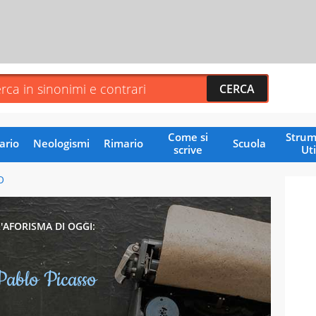
Come si
Strum
ario
Neologismi
Rimario
Scuola
scrive
Uti
O
L'AFORISMA DI OGGI:
Pablo Picasso