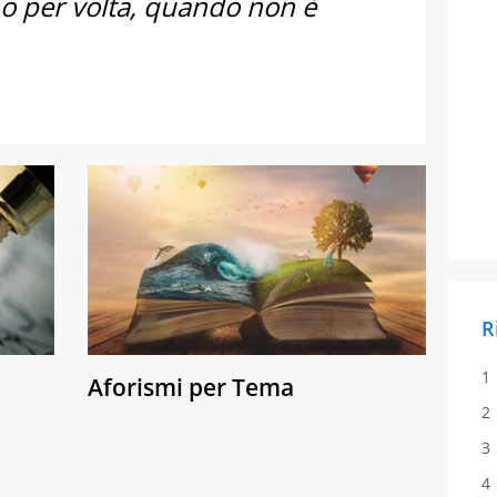
uno per volta, quando non è
i
R
Aforismi per Tema