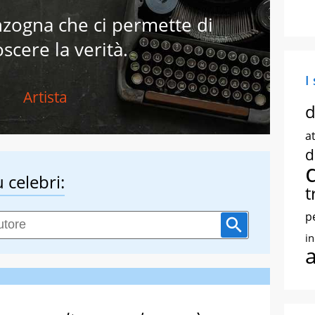
nzogna che ci permette di
scere la verità.
I
Artista
d
at
d
 celebri:
t
p
i