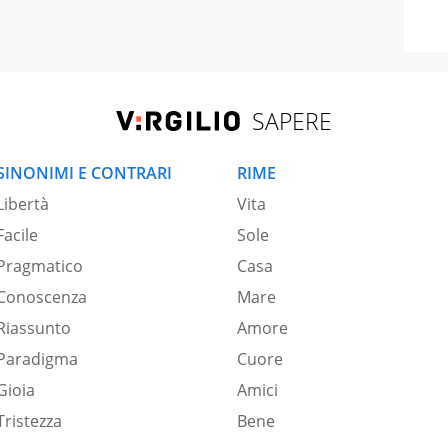
SAPERE
SINONIMI E CONTRARI
RIME
Libertà
Vita
Facile
Sole
Pragmatico
Casa
Conoscenza
Mare
Riassunto
Amore
Paradigma
Cuore
Gioia
Amici
Tristezza
Bene