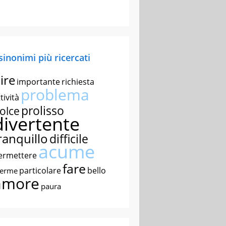
 sinonimi più ricercati
ire
importante
richiesta
problema
tività
prolisso
olce
divertente
ranquillo
difficile
acume
ermettere
fare
particolare
bello
nerme
amore
paura