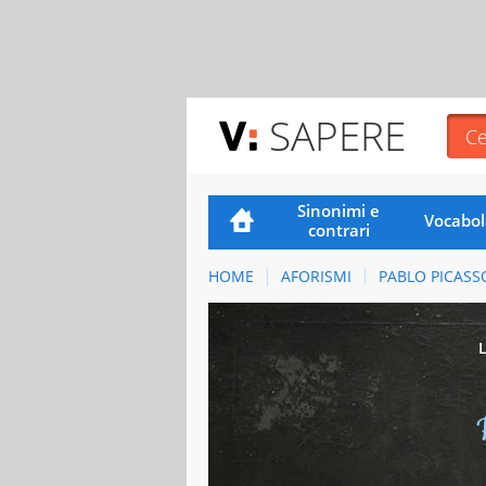
SAPERE
Sinonimi e
Vocabol
contrari
HOME
AFORISMI
PABLO PICASS