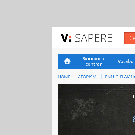
SAPERE
Sinonimi e
Vocabol
contrari
HOME
AFORISMI
ENNIO FLAIAN