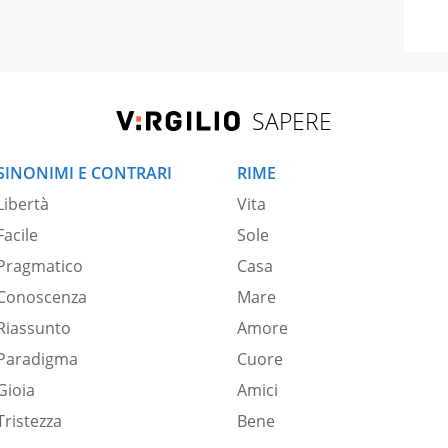
SAPERE
SINONIMI E CONTRARI
RIME
Libertà
Vita
Facile
Sole
Pragmatico
Casa
Conoscenza
Mare
Riassunto
Amore
Paradigma
Cuore
Gioia
Amici
Tristezza
Bene