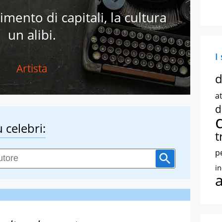
imento di capitali, la cultura
un alibi.
I
Artista
d
at
d
 celebri:
t
p
i