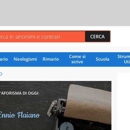
Come si
Strum
ario
Neologismi
Rimario
Scuola
scrive
Uti
O
L'AFORISMA DI OGGI:
Ennio Flaiano