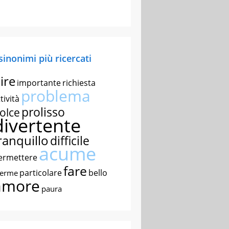
 sinonimi più ricercati
ire
importante
richiesta
problema
tività
prolisso
olce
divertente
ranquillo
difficile
acume
ermettere
fare
particolare
bello
nerme
amore
paura