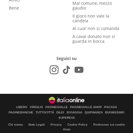
Mal comune, mezzo
Bene
gaudio
Il gioco non vale la
candela
Al cuor non si comanda
A caval donato non si
guarda in bocca
Seguici su
LIBERO
VIRGILIO
PAGINEGIALLE
PAGINEGIALLE SHOP
PGCASA
PAGINEBIANCHE
TUTTOCITTÀ
DILEI
SIVIAGGIA
QUIFINANZA
BUONISSIMO
SUPEREVA
Chi siamo
Note Legali
Privacy
Cookie Policy
Preferenze sui cookie
Aiuto