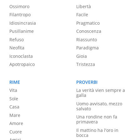
Ossimoro
Libertà
Filantropo
Facile
Idiosincrasia
Pragmatico
Pusillanime
Conoscenza
Refuso
Riassunto
Neofita
Paradigma
Iconoclasta
Gioia
Apotropaico
Tristezza
RIME
PROVERBI
Vita
La verità vien sempre a
galla
Sole
Uomo avvisato, mezzo
Casa
salvato
Mare
Una rondine non fa
primavera
Amore
Il mattino ha l'oro in
Cuore
bocca
Amici