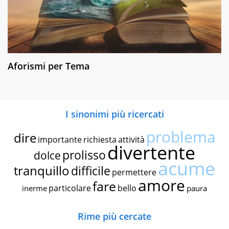
Aforismi per Tema
I sinonimi più ricercati
problema
dire
importante
richiesta
attività
divertente
prolisso
dolce
acume
tranquillo
difficile
permettere
amore
fare
particolare
bello
inerme
paura
Rime più cercate