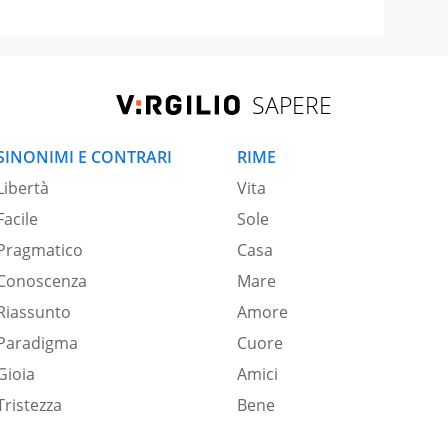
SAPERE
SINONIMI E CONTRARI
RIME
Libertà
Vita
Facile
Sole
Pragmatico
Casa
Conoscenza
Mare
Riassunto
Amore
Paradigma
Cuore
Gioia
Amici
Tristezza
Bene