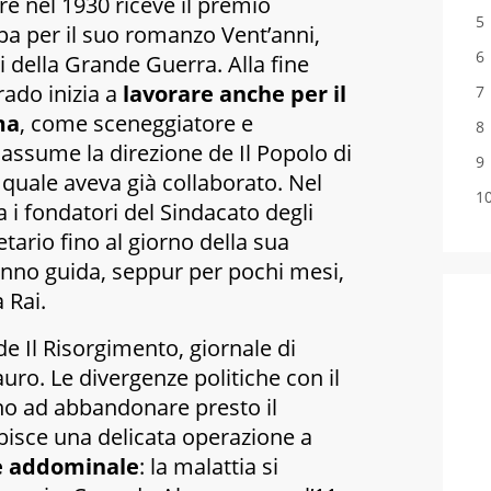
re nel 1930 riceve il premio
pa
per il suo romanzo
Vent’anni
,
 della Grande Guerra. Alla fine
rado inizia a
lavorare anche per il
ma
, come sceneggiatore e
 assume la direzione de Il Popolo di
 quale aveva già collaborato. Nel
a i fondatori del Sindacato degli
retario fino al giorno della sua
anno guida, seppur per pochi mesi,
 Rai.
 de
Il Risorgimento
, giornale di
auro. Le divergenze politiche con il
ano ad abbandonare presto il
bisce una delicata operazione a
 addominale
: la malattia si