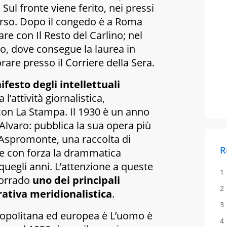
 Sul fronte viene ferito, nei pressi
arso. Dopo il congedo è a Roma
rare con
Il Resto del Carlino
; nel
o, dove consegue la laurea in
vorare presso il
Corriere della Sera
.
festo degli intellettuali
 l’attività giornalistica,
 con
La Stampa
. Il 1930 è un anno
Alvaro: pubblica la sua opera più
 Aspromonte
, una raccolta di
R
ge con forza la drammatica
quegli anni. L’attenzione a queste
Corrado
uno dei principali
rativa meridionalistica
.
ropolitana ed europea è
L’uomo è