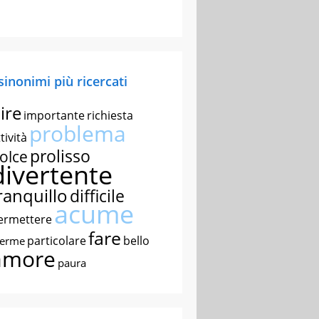
 sinonimi più ricercati
ire
importante
richiesta
problema
tività
prolisso
olce
divertente
ranquillo
difficile
acume
ermettere
fare
particolare
bello
nerme
amore
paura