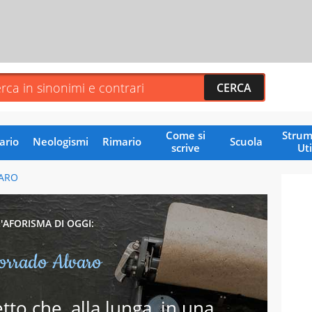
Come si
Strum
ario
Neologismi
Rimario
Scuola
scrive
Uti
ARO
L'AFORISMA DI OGGI:
orrado Alvaro
tto che, alla lunga, in una