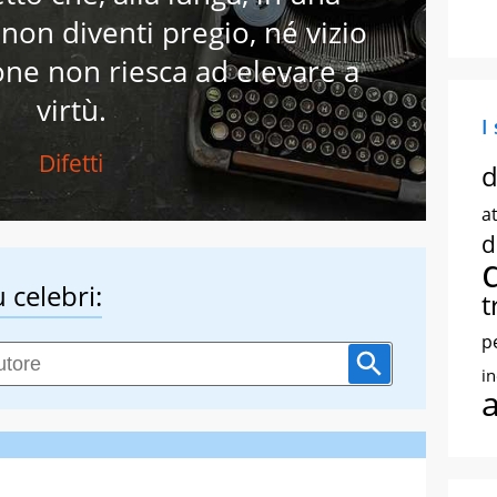
 non diventi pregio, né vizio
one non riesca ad elevare a
virtù.
I
Difetti
d
at
d
 celebri:
t
p
i