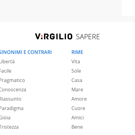
SAPERE
SINONIMI E CONTRARI
RIME
Libertà
Vita
Facile
Sole
Pragmatico
Casa
Conoscenza
Mare
Riassunto
Amore
Paradigma
Cuore
Gioia
Amici
Tristezza
Bene