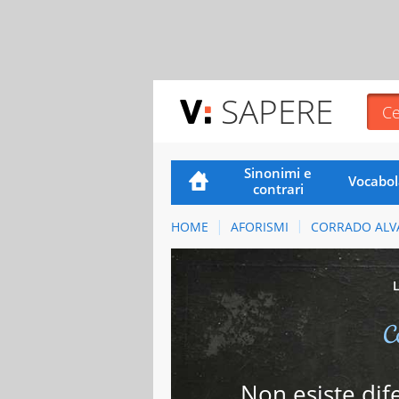
SAPERE
Sinonimi e
Vocabol
contrari
HOME
AFORISMI
CORRADO ALV
C
Non esiste dife