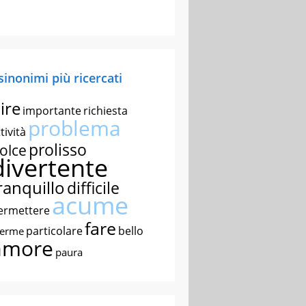
 sinonimi più ricercati
ire
importante
richiesta
problema
tività
prolisso
olce
divertente
ranquillo
difficile
acume
ermettere
fare
particolare
bello
nerme
amore
paura