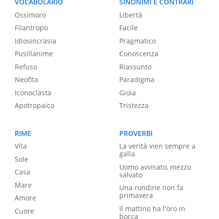
VOCABOLARIO
SINONIMI E CONTRARI
Ossimoro
Libertà
Filantropo
Facile
Idiosincrasia
Pragmatico
Pusillanime
Conoscenza
Refuso
Riassunto
Neofita
Paradigma
Iconoclasta
Gioia
Apotropaico
Tristezza
RIME
PROVERBI
Vita
La verità vien sempre a
galla
Sole
Uomo avvisato, mezzo
Casa
salvato
Mare
Una rondine non fa
primavera
Amore
Il mattino ha l'oro in
Cuore
bocca