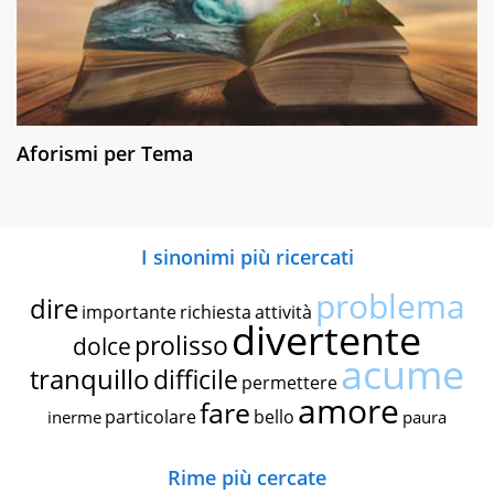
Aforismi per Tema
I sinonimi più ricercati
problema
dire
importante
richiesta
attività
divertente
prolisso
dolce
acume
tranquillo
difficile
permettere
amore
fare
particolare
bello
inerme
paura
Rime più cercate