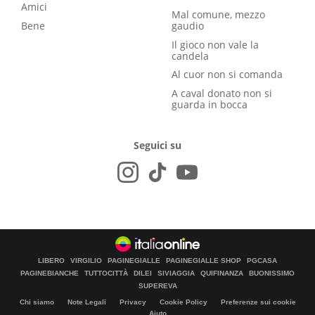
Amici
Mal comune, mezzo
Bene
gaudio
Il gioco non vale la
candela
Al cuor non si comanda
A caval donato non si
guarda in bocca
Seguici su
LIBERO
VIRGILIO
PAGINEGIALLE
PAGINEGIALLE SHOP
PGCASA
PAGINEBIANCHE
TUTTOCITTÀ
DILEI
SIVIAGGIA
QUIFINANZA
BUONISSIMO
SUPEREVA
Chi siamo
Note Legali
Privacy
Cookie Policy
Preferenze sui cookie
Aiuto